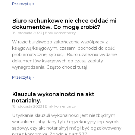
Przeczytaj »
Biuro rachunkowe nie chce oddać mi
dokumentów. Co mogę zrobić?
18 listopada 2023
Brak komentarzy
W razie burzliwego zakończenia współpracy z
księgową/księgowym, czasami dochodzi do dość
problematycznej sytuacji. Biuro uzależnia wydanie
dokumentów księgowych do czasu zapłaty
wynagrodzenia. Często chodzi tutaj
Przeczytaj »
Klauzula wykonalności na akt
notarialny.
18 listopada 2023
Brak komentarzy
Uzyskanie klauzuli wykonalności jest niezbędnym
warunkiem, aby dany tytuł egzekucyjny (np. wyrok
sądowy, czy akt notarialny) mógł być egzekwowany
przez komornika. Zgodnie z art 777