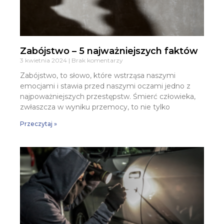
Zabójstwo – 5 najważniejszych faktów
3 kwietnia 2024
Brak komentarzy
Zabójstwo, to słowo, które wstrząsa naszymi
emocjami i stawia przed naszymi oczami jedno z
najpoważniejszych przestępstw. Śmierć człowieka,
zwłaszcza w wyniku przemocy, to nie tylko
Przeczytaj »