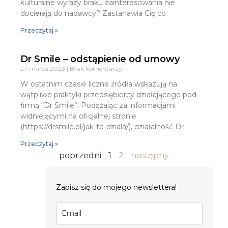
kulturalne wyrazy braku zainteresowania nie
docierają do nadawcy? Zastanawia Cię co
Przeczytaj »
Dr Smile – odstąpienie od umowy
27 marca 2023
Brak komentarzy
W ostatnim czasie liczne źródła wskazują na
wątpliwe praktyki przedsiębiorcy działającego pod
firmą “Dr Smile”. Podążając za informacjami
widniejącymi na oficjalnej stronie
(https://drsmile.pl/jak-to-dziala/), działalność Dr
Przeczytaj »
poprzedni
1
2
następny
Zapisz się do mojego newslettera!