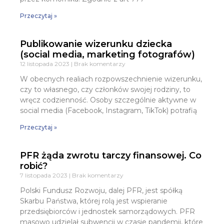
Przeczytaj »
Publikowanie wizerunku dziecka
(social media, marketing fotografów)
12 listopada 2023
Brak komentarzy
W obecnych realiach rozpowszechnienie wizerunku,
czy to własnego, czy członków swojej rodziny, to
wręcz codzienność. Osoby szczególnie aktywne w
social media (Facebook, Instagram, TikTok) potrafią
Przeczytaj »
PFR żąda zwrotu tarczy finansowej. Co
robić?
7 listopada 2023
Brak komentarzy
Polski Fundusz Rozwoju, dalej PFR, jest spółką
Skarbu Państwa, której rolą jest wspieranie
przedsiębiorców i jednostek samorządowych. PFR
masowo udzielał subwencji w czasie pandemii, które