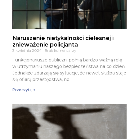
Naruszenie nietykalności cielesnej i
znieważenie policjanta
3 kwietnia 2024
Brak komentarzy
Funkcjonariusze publiczni pełnią bardzo ważną rolę
w utrzymaniu naszego bezpieczeństwa na co dzień.
Jednakże zdarzają się sytuacje, że nawet służba staje
się ofiarą przestępstwa, np.
Przeczytaj »