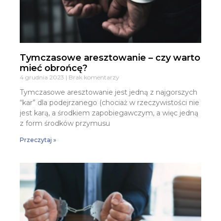
Tymczasowe aresztowanie – czy warto
mieć obrońcę?
4 grudnia 2023
Brak komentarzy
Tymczasowe aresztowanie jest jedną z najgorszych
“kar” dla podejrzanego (chociaż w rzeczywistości nie
jest karą, a środkiem zapobiegawczym, a więc jedną
z form środków przymusu
Przeczytaj »