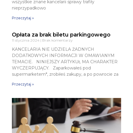
wszystkie znane kancelarii sprawy trafiły
nieprzypadkowo
Przeczytaj »
Opłata za brak biletu parkingowego
11 stycznia 2024
Brak komentarzy
KANCELARIA NIE UDZIELA ŻADNYCH
DODATKOWYCH INFORMACJI W OMAWIANYM
TEMACIE. NINIEJSZY ARTYKUŁ MA CHARAKTER
WYCZERPUJĄCY. Zaparkowałeś pod
supermarketem*, zrobiłeś zakupy, a po powrocie za
Przeczytaj »