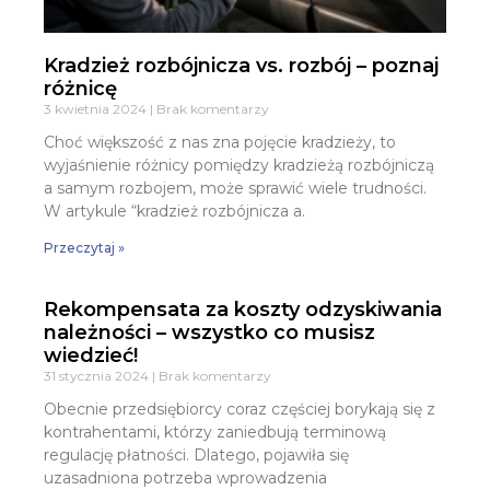
Kradzież rozbójnicza vs. rozbój – poznaj
różnicę
3 kwietnia 2024
Brak komentarzy
Choć większość z nas zna pojęcie kradzieży, to
wyjaśnienie różnicy pomiędzy kradzieżą rozbójniczą
a samym rozbojem, może sprawić wiele trudności.
W artykule “kradzież rozbójnicza a.
Przeczytaj »
Rekompensata za koszty odzyskiwania
należności – wszystko co musisz
wiedzieć!
31 stycznia 2024
Brak komentarzy
Obecnie przedsiębiorcy coraz częściej borykają się z
kontrahentami, którzy zaniedbują terminową
regulację płatności. Dlatego, pojawiła się
uzasadniona potrzeba wprowadzenia