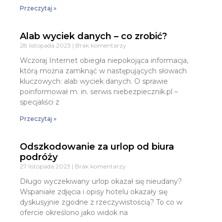
Przeczytaj »
Alab wyciek danych – co zrobić?
28 listopada 2023
Brak komentarzy
Wczoraj Internet obiegła niepokojąca informacja,
którą można zamknąć w następujących słowach
kluczowych: alab wyciek danych. O sprawie
poinformował m. in. serwis niebezpiecznik.pl –
specjaliści z
Przeczytaj »
Odszkodowanie za urlop od biura
podróży
27 listopada 2023
Brak komentarzy
Długo wyczekiwany urlop okazał się nieudany?
Wspaniałe zdjęcia i opisy hotelu okazały się
dyskusyjnie zgodne z rzeczywistością? To co w
ofercie określono jako widok na