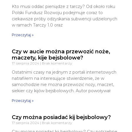
Kto musi oddać pieniądze z tarczy? Od około roku
Polski Fundusz Rozwoju podejmuje coraz to
ciekawsze próby odzyskania subwencji udzielonych
w ramach Tarczy 1.0 oraz
Przeczytaj »
Czy w aucie można przewozić noże,
maczety, kije bejsbolowe?
17 sierpnia 2024
Brak komentarzy
Ostatnimi czasy na jednym z portali internetowych
natrafiłem na interesujące stwierdzenie, że w
samochodzie nie można przewozić noży, maczet,
siekier czy kijów bejsbolowych. Autor powoływał
Przeczytaj »
Czy można posiadać kij bejsbolowy?
17 sierpnia 2024
Brak komentarzy
Czy można posiadać kij bejsbolowy? Czy potrzebne