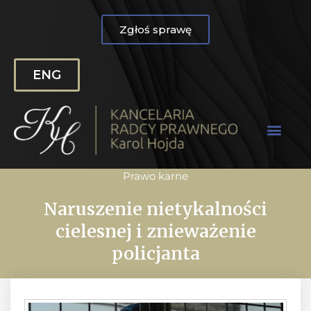
Zgłoś sprawę
ENG
Prawo karne
Naruszenie nietykalności
cielesnej i znieważenie
policjanta