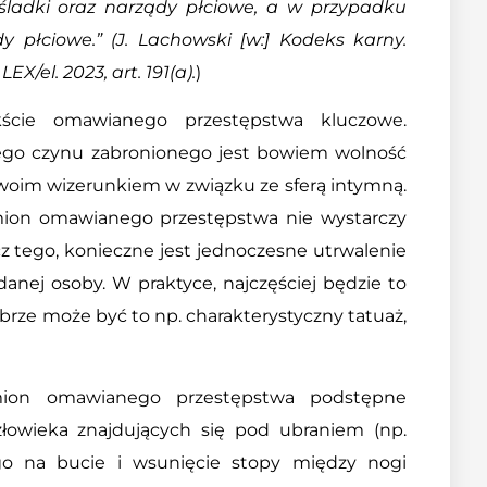
śladki oraz narządy płciowe, a w przypadku
dy płciowe.” (J. Lachowski [w:] Kodeks karny.
X/el. 2023, art. 191(a).
)
ście omawianego przestępstwa kluczowe.
o czynu zabronionego jest bowiem wolność
woim wizerunkiem w związku ze sferą intymną.
mion omawianego przestępstwa nie wystarczy
cz tego, konieczne jest jednoczesne utrwalenie
danej osoby. W praktyce, najczęściej będzie to
brze może być to np. charakterystyczny tatuaż,
mion omawianego przestępstwa podstępne
złowieka znajdujących się pod ubraniem (np.
ego na bucie i wsunięcie stopy między nogi