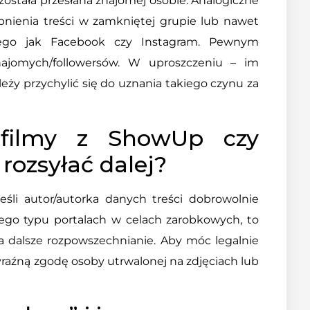
została przesłana znajomej osobie. Analogiczne
pnienia treści w zamkniętej grupie lub nawet
kiego jak Facebook czy Instagram. Pewnym
ajomych/followersów. W uproszczeniu – im
leży przychylić się do uznania takiego czynu za
 filmy z ShowUp czy
rozsyłać dalej?
śli autor/autorka danych treści dobrowolnie
ego typu portalach w celach zarobkowych, to
a dalsze rozpowszechnianie. Aby móc legalnie
wyraźną zgodę osoby utrwalonej na zdjęciach lub