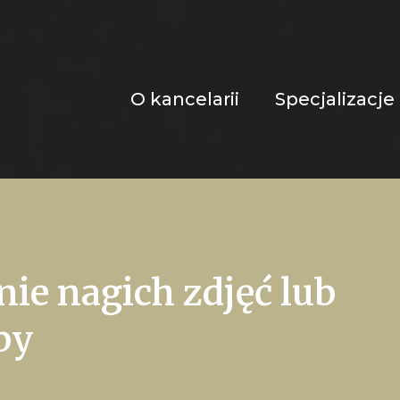
O kancelarii
Specjalizacje
e nagich zdjęć lub
by