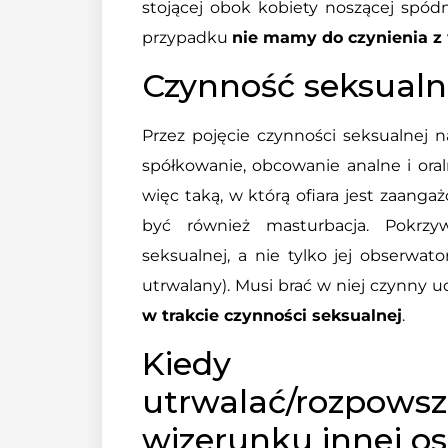
stojącej obok kobiety noszącej spódn
przypadku
nie mamy do czynienia z
Czynność seksualna
Przez pojęcie czynności seksualnej 
spółkowanie, obcowanie analne i oral
więc taką, w którą ofiara jest zaang
być również masturbacja. Pokrzy
seksualnej, a nie tylko jej obserwat
utrwalany). Musi brać w niej czynny u
w trakcie czynności seksualnej
.
Kiedy 
utrwalać/rozpo
wizerunku innej o