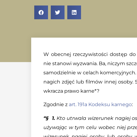
W obecnej rzeczywistości dostęp do 
nie stanowi wyzwania. Ba, niczym szcz
samodzielnie w celach komercyjnych. 
nagich zdjęć lub filmów innej osoby. S
wkracza prawo karne*?
Zgodnie z
art. 191a Kodeksu karnego
:
“§ 1.
Kto utrwala wizerunek nagiej os
używając w tym celu wobec niej prz
wizerunek nagiej osoby lub osoby w