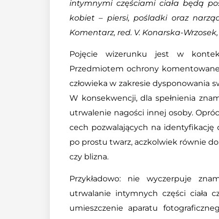
intymnymi częściami ciała będą po
kobiet – piersi, pośladki oraz narzą
Komentarz, red. V. Konarska-Wrzosek, LE
Pojęcie wizerunku jest w kontek
Przedmiotem ochrony komentowaneg
człowieka w zakresie dysponowania s
W konsekwencji, dla spełnienia zna
utrwalenie nagości innej osoby. Opró
cech pozwalających na identyfikację 
po prostu twarz, aczkolwiek równie do
czy blizna.
Przykładowo: nie wyczerpuje zna
utrwalanie intymnych części ciała c
umieszczenie aparatu fotograficzn