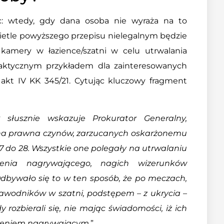
 wtedy, gdy dana osoba nie wyraża na to
ietle powyższego przepisu nielegalnym będzie
kamery w łazience/szatni w celu utrwalania
raktycznym przykładem dla zainteresowanych
kt IV KK 345/21. Cytując kluczowy fragment
k słusznie wskazuje Prokurator Generalny,
na prawna czynów, zarzucanych oskarżonemu
27 do 28. Wszystkie one polegały na utrwalaniu
enia nagrywającego, nagich wizerunków
dbywało się to w ten sposób, że po meczach,
zawodników w szatni, podstępem – z ukrycia –
 rozbierali się, nie mając świadomości, iż ich
dzeniem nagrywającym.
”