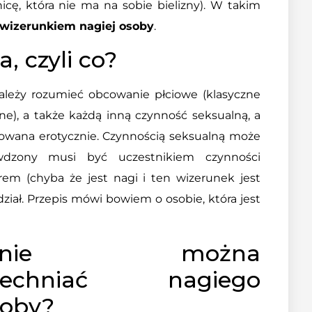
icę, która nie ma na sobie bielizny). W takim
 wizerunkiem nagiej osoby
.
, czyli co?
należy rozumieć obcowanie płciowe (klasyczne
ne), a także każdą inną czynność seksualną, a
ażowana erotycznie. Czynnością seksualną może
wdzony musi być uczestnikiem czynności
orem (chyba że jest nagi i ten wizerunek jest
dział. Przepis mówi bowiem o osobie, która jest
nie można
wszechniać nagiego
soby?