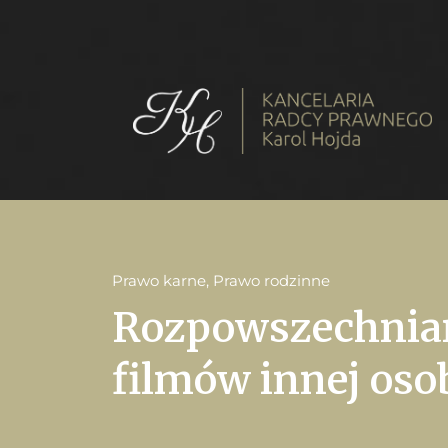
Prawo karne
,
Prawo rodzinne
Rozpowszechniani
filmów innej oso