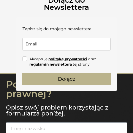
Dołącz do
Newslettera
Zapisz się do mojego newslettera!
Akceptuję
politykę prywatności
oraz
regulamin newslettera
tej strony.
Dołącz
Potrzebujesz pomocy
prawnej?
Opisz swój problem korzystając z
formularza poniżej.