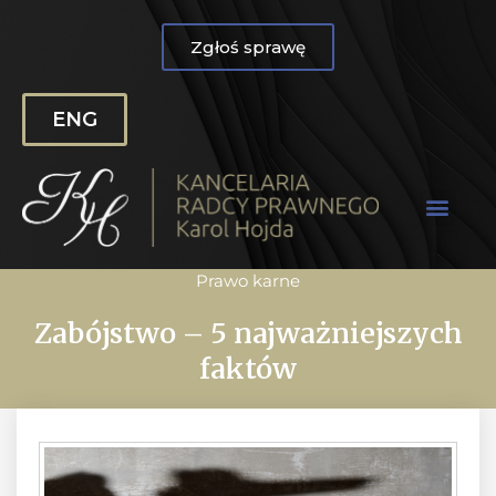
Zgłoś sprawę
ENG
Prawo karne
Zabójstwo – 5 najważniejszych
faktów