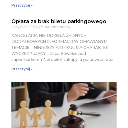
Przeczytaj »
Opłata za brak biletu parkingowego
11 stycznia 2024
Brak komentarzy
KANCELARIA NIE UDZIELA ŻADNYCH
DODATKOWYCH INFORMACJI W OMAWIANYM
TEMACIE. NINIEJSZY ARTYKUŁ MA CHARAKTER
WYCZERPUJĄCY. Zaparkowałeś pod
supermarketem*, zrobiłeś zakupy, a po powrocie za
Przeczytaj »