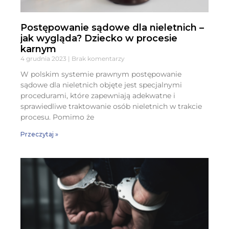
Postępowanie sądowe dla nieletnich –
jak wygląda? Dziecko w procesie
karnym
4 grudnia 2023
Brak komentarzy
W polskim systemie prawnym postępowanie
sądowe dla nieletnich objęte jest specjalnymi
procedurami, które zapewniają adekwatne i
sprawiedliwe traktowanie osób nieletnich w trakcie
procesu. Pomimo że
Przeczytaj »