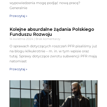
wypowiedzenia mogę podjąć nową pracę?
Generalnie
Przeczytaj »
Kolejne absurdalne żądania Polskiego
Funduszu Rozwoju
14 kwietnia 2024
Brak komentarzy
O sprawach dotyczących roszczeń PFR pisaliśmy już
na blogu kilkukrotnie – m. in. w tym wpisie oraz
tutaj. Sprawy dotyczące zwrotu subwencji PFR mają
natomiast
Przeczytaj »