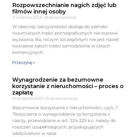
Rozpowszechnianie nagich zdjęć lub
filmów innej osoby
11 września 2023
Brak komentarzy
W obecnej rzeczywistości dostęp do szeroko
rozumianych treści pornograficznych nie stanowi
wyzwania. Ba, niczym szczególnym nie jest nawet
tworzenie takich treści samodzielnie w celach
komercyjnych.
Przeczytaj »
Wynagrodzenie za bezumowne
korzystanie z nieruchomości – proces o
zapłatę
10 września 2023
Brak komentarzy
Bezumowne korzystanie z nieruchomości, czyli…?
“Roszczenie o wynagrodzenie za korzystanie z
rzeczy, przewidziane w art. 224-225 k.c. należy do
roszczeń uzupełniających, przysługujących
właścicielowi w razie