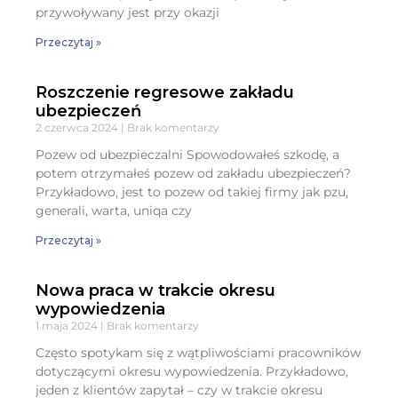
przywoływany jest przy okazji
Przeczytaj »
Roszczenie regresowe zakładu
ubezpieczeń
2 czerwca 2024
Brak komentarzy
Pozew od ubezpieczalni Spowodowałeś szkodę, a
potem otrzymałeś pozew od zakładu ubezpieczeń?
Przykładowo, jest to pozew od takiej firmy jak pzu,
generali, warta, uniqa czy
Przeczytaj »
Nowa praca w trakcie okresu
wypowiedzenia
1 maja 2024
Brak komentarzy
Często spotykam się z wątpliwościami pracowników
dotyczącymi okresu wypowiedzenia. Przykładowo,
jeden z klientów zapytał – czy w trakcie okresu