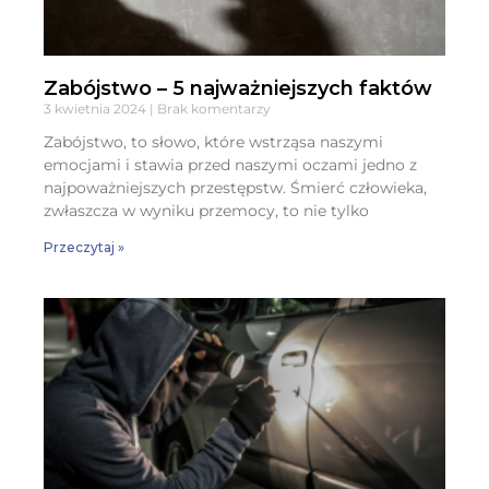
Zabójstwo – 5 najważniejszych faktów
3 kwietnia 2024
Brak komentarzy
Zabójstwo, to słowo, które wstrząsa naszymi
emocjami i stawia przed naszymi oczami jedno z
najpoważniejszych przestępstw. Śmierć człowieka,
zwłaszcza w wyniku przemocy, to nie tylko
Przeczytaj »