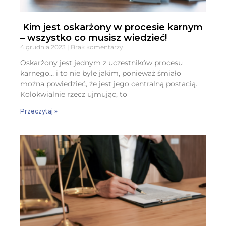
Kim jest oskarżony w procesie karnym
– wszystko co musisz wiedzieć!
4 grudnia 2023
Brak komentarzy
Oskarżony jest jednym z uczestników procesu
karnego… i to nie byle jakim, ponieważ śmiało
można powiedzieć, że jest jego centralną postacią.
Kolokwialnie rzecz ujmując, to
Przeczytaj »