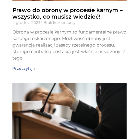
Prawo do obrony w procesie karnym –
wszystko, co musisz wiedzieć!
4 grudnia 2023
Brak komentarzy
Obrona w procesie karnym to fundamentalne prawo
każdego oskarżonego. Możliwość obrony jest
gwarancją realizacji zasady rzetelnego procesu,
którego centralną postacią jest właśnie oskarżony. Z
tego
Przeczytaj »