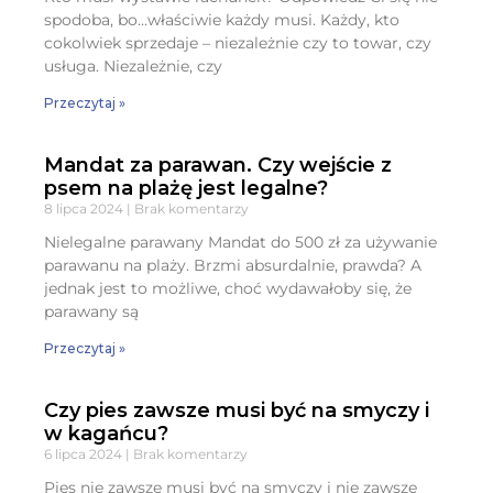
spodoba, bo…właściwie każdy musi. Każdy, kto
cokolwiek sprzedaje – niezależnie czy to towar, czy
usługa. Niezależnie, czy
Przeczytaj »
Mandat za parawan. Czy wejście z
psem na plażę jest legalne?
8 lipca 2024
Brak komentarzy
Nielegalne parawany Mandat do 500 zł za używanie
parawanu na plaży. Brzmi absurdalnie, prawda? A
jednak jest to możliwe, choć wydawałoby się, że
parawany są
Przeczytaj »
Czy pies zawsze musi być na smyczy i
w kagańcu?
6 lipca 2024
Brak komentarzy
Pies nie zawsze musi być na smyczy i nie zawsze