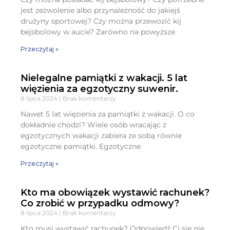
jest zezwolenie albo przynależność do jakiejś
drużyny sportowej? Czy można przewozić kij
bejsbolowy w aucie? Zarówno na powyższe
Przeczytaj »
Nielegalne pamiątki z wakacji. 5 lat
więzienia za egzotyczny suwenir.
8 lipca 2024
Brak komentarzy
Nawet 5 lat więzienia za pamiątki z wakacji. O co
dokładnie chodzi? Wiele osób wracając z
egzotycznych wakacji zabiera ze sobą równie
egzotyczne pamiątki. Egzotyczne
Przeczytaj »
Kto ma obowiązek wystawić rachunek?
Co zrobić w przypadku odmowy?
8 lipca 2024
Brak komentarzy
Kto musi wystawić rachunek? Odpowiedź Ci się nie