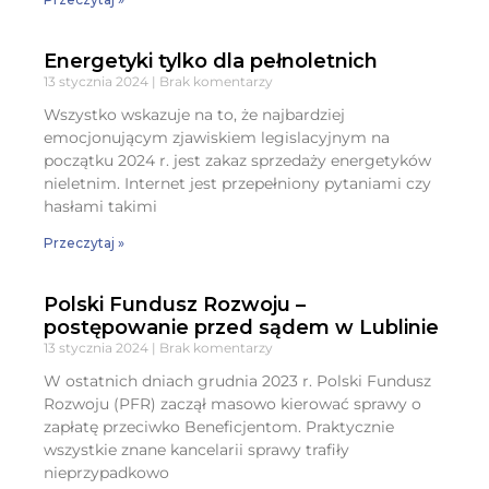
Energetyki tylko dla pełnoletnich
13 stycznia 2024
Brak komentarzy
Wszystko wskazuje na to, że najbardziej
emocjonującym zjawiskiem legislacyjnym na
początku 2024 r. jest zakaz sprzedaży energetyków
nieletnim. Internet jest przepełniony pytaniami czy
hasłami takimi
Przeczytaj »
Polski Fundusz Rozwoju –
postępowanie przed sądem w Lublinie
13 stycznia 2024
Brak komentarzy
W ostatnich dniach grudnia 2023 r. Polski Fundusz
Rozwoju (PFR) zaczął masowo kierować sprawy o
zapłatę przeciwko Beneficjentom. Praktycznie
wszystkie znane kancelarii sprawy trafiły
nieprzypadkowo