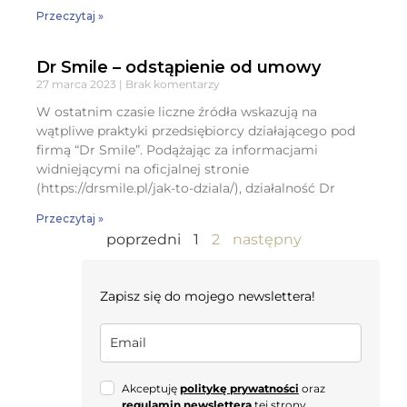
Przeczytaj »
Dr Smile – odstąpienie od umowy
27 marca 2023
Brak komentarzy
W ostatnim czasie liczne źródła wskazują na
wątpliwe praktyki przedsiębiorcy działającego pod
firmą “Dr Smile”. Podążając za informacjami
widniejącymi na oficjalnej stronie
(https://drsmile.pl/jak-to-dziala/), działalność Dr
Przeczytaj »
poprzedni
1
2
następny
Zapisz się do mojego newslettera!
Akceptuję
politykę prywatności
oraz
regulamin newslettera
tej strony.