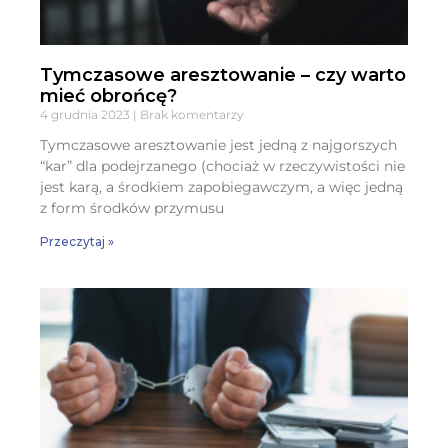
Tymczasowe aresztowanie – czy warto
mieć obrońcę?
4 grudnia 2023
Brak komentarzy
Tymczasowe aresztowanie jest jedną z najgorszych
“kar” dla podejrzanego (chociaż w rzeczywistości nie
jest karą, a środkiem zapobiegawczym, a więc jedną
z form środków przymusu
Przeczytaj »