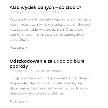
Alab wyciek danych – co zrobić?
28 listopada 2023
Brak komentarzy
Wczoraj Internet obiegła niepokojąca informacja,
którą można zamknąć w następujących słowach
kluczowych: alab wyciek danych. O sprawie
poinformował m. in. serwis niebezpiecznik.pl –
specjaliści z
Przeczytaj »
Odszkodowanie za urlop od biura
podróży
27 listopada 2023
Brak komentarzy
Długo wyczekiwany urlop okazał się nieudany?
Wspaniałe zdjęcia i opisy hotelu okazały się
dyskusyjnie zgodne z rzeczywistością? To co w
ofercie określono jako widok na
Przeczytaj »