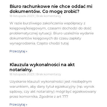
Biuro rachunkowe nie chce oddać mi
dokumentów. Co mogę zrobić?
18 listopada 2023
Brak komentarzy
W razie burzliwego zakończenia współpracy z
księgową/księgowym, czasami dochodzi do dość
problematycznej sytuacji. Biuro uzależnia wydanie
dokumentów księgowych do czasu zapłaty
wynagrodzenia. Często chodzi tutaj
Przeczytaj »
Klauzula wykonalności na akt
notarialny.
18 listopada 2023
Brak komentarzy
Uzyskanie klauzuli wykonalności jest niezbędnym
warunkiem, aby dany tytuł egzekucyjny (np. wyrok
sądowy, czy akt notarialny) mógł być egzekwowany
przez komornika. Zgodnie z art 777
Przeczytaj »