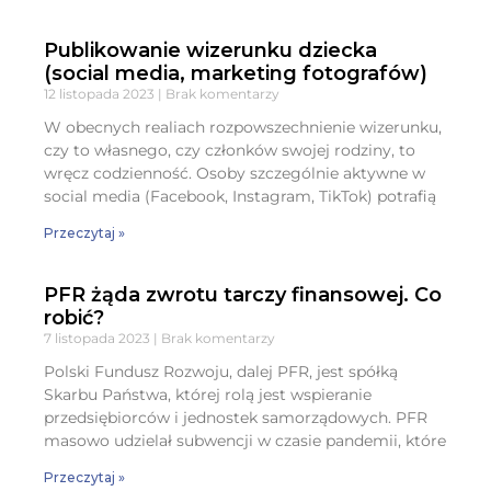
Publikowanie wizerunku dziecka
(social media, marketing fotografów)
12 listopada 2023
Brak komentarzy
W obecnych realiach rozpowszechnienie wizerunku,
czy to własnego, czy członków swojej rodziny, to
wręcz codzienność. Osoby szczególnie aktywne w
social media (Facebook, Instagram, TikTok) potrafią
Przeczytaj »
PFR żąda zwrotu tarczy finansowej. Co
robić?
7 listopada 2023
Brak komentarzy
Polski Fundusz Rozwoju, dalej PFR, jest spółką
Skarbu Państwa, której rolą jest wspieranie
przedsiębiorców i jednostek samorządowych. PFR
masowo udzielał subwencji w czasie pandemii, które
Przeczytaj »