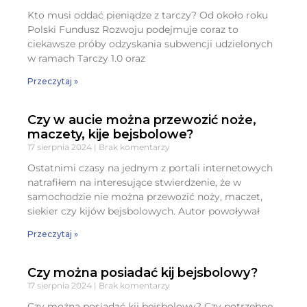
Kto musi oddać pieniądze z tarczy? Od około roku
Polski Fundusz Rozwoju podejmuje coraz to
ciekawsze próby odzyskania subwencji udzielonych
w ramach Tarczy 1.0 oraz
Przeczytaj »
Czy w aucie można przewozić noże,
maczety, kije bejsbolowe?
17 sierpnia 2024
Brak komentarzy
Ostatnimi czasy na jednym z portali internetowych
natrafiłem na interesujące stwierdzenie, że w
samochodzie nie można przewozić noży, maczet,
siekier czy kijów bejsbolowych. Autor powoływał
Przeczytaj »
Czy można posiadać kij bejsbolowy?
17 sierpnia 2024
Brak komentarzy
Czy można posiadać kij bejsbolowy? Czy potrzebne