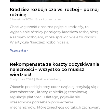
Kradzież rozbójnicza vs. rozbój – poznaj
różnicę
3 kwietnia 2024
Brak komentarzy
Choć większość z nas zna pojęcie kradzieży, to
wyjaśnienie różnicy pomiędzy kradzieżą rozbójniczą
a samym rozbojem, może sprawić wiele trudności.
W artykule “kradzież rozbójnicza a.
Przeczytaj »
Rekompensata za koszty odzyskiwania
należności – wszystko co musisz
wiedzieć!
31 stycznia 2024
Brak komentarzy
Obecnie przedsiębiorcy coraz częściej borykają się z
kontrahentami, którzy zaniedbują terminową
regulację płatności. Dlatego, pojawiła się
uzasadniona potrzeba wprowadzenia
mechanizmów, które zniechęcą do takich zachowań.