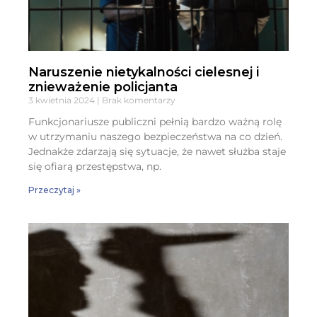
Naruszenie nietykalności cielesnej i
znieważenie policjanta
3 kwietnia 2024
Brak komentarzy
Funkcjonariusze publiczni pełnią bardzo ważną rolę
w utrzymaniu naszego bezpieczeństwa na co dzień.
Jednakże zdarzają się sytuacje, że nawet służba staje
się ofiarą przestępstwa, np.
Przeczytaj »