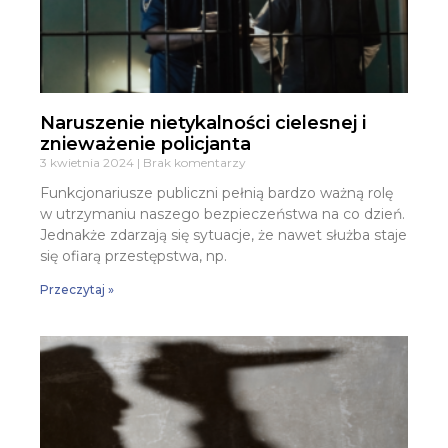
Naruszenie nietykalności cielesnej i
znieważenie policjanta
3 kwietnia 2024
Brak komentarzy
Funkcjonariusze publiczni pełnią bardzo ważną rolę
w utrzymaniu naszego bezpieczeństwa na co dzień.
Jednakże zdarzają się sytuacje, że nawet służba staje
się ofiarą przestępstwa, np.
Przeczytaj »