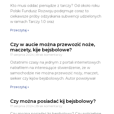
Kto musi oddać pieniądze z tarczy? Od około roku
Polski Fundusz Rozwoju podejmuje coraz to
ciekawsze próby odzyskania subwencji udzielonych
w ramach Tarczy 1.0 oraz
Przeczytaj »
Czy w aucie można przewozić noże,
maczety, kije bejsbolowe?
17 sierpnia 2024
Brak komentarzy
Ostatnimi czasy na jednym z portali internetowych
natrafiłem na interesujące stwierdzenie, że w
samochodzie nie można przewozić noży, maczet,
siekier czy kijów bejsbolowych. Autor powoływał
Przeczytaj »
Czy można posiadać kij bejsbolowy?
17 sierpnia 2024
Brak komentarzy
Czy można posiadać kij bejsbolowy? Czy potrzebne