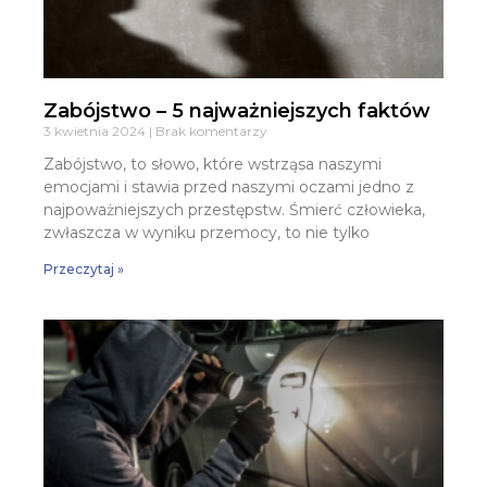
Zabójstwo – 5 najważniejszych faktów
3 kwietnia 2024
Brak komentarzy
Zabójstwo, to słowo, które wstrząsa naszymi
emocjami i stawia przed naszymi oczami jedno z
najpoważniejszych przestępstw. Śmierć człowieka,
zwłaszcza w wyniku przemocy, to nie tylko
Przeczytaj »