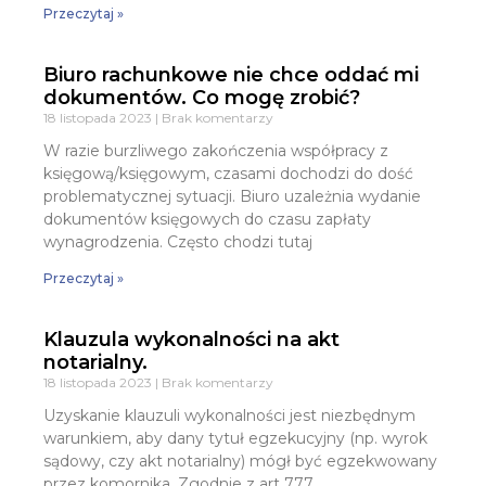
Przeczytaj »
Biuro rachunkowe nie chce oddać mi
dokumentów. Co mogę zrobić?
18 listopada 2023
Brak komentarzy
W razie burzliwego zakończenia współpracy z
księgową/księgowym, czasami dochodzi do dość
problematycznej sytuacji. Biuro uzależnia wydanie
dokumentów księgowych do czasu zapłaty
wynagrodzenia. Często chodzi tutaj
Przeczytaj »
Klauzula wykonalności na akt
notarialny.
18 listopada 2023
Brak komentarzy
Uzyskanie klauzuli wykonalności jest niezbędnym
warunkiem, aby dany tytuł egzekucyjny (np. wyrok
sądowy, czy akt notarialny) mógł być egzekwowany
przez komornika. Zgodnie z art 777