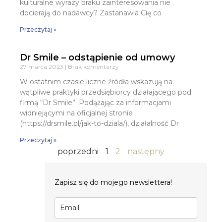
kulturalne wyrazy braku zainteresowania nie
docierają do nadawcy? Zastanawia Cię co
Przeczytaj »
Dr Smile – odstąpienie od umowy
27 marca 2023
Brak komentarzy
W ostatnim czasie liczne źródła wskazują na
wątpliwe praktyki przedsiębiorcy działającego pod
firmą “Dr Smile”. Podążając za informacjami
widniejącymi na oficjalnej stronie
(https://drsmile.pl/jak-to-dziala/), działalność Dr
Przeczytaj »
poprzedni
1
2
następny
Zapisz się do mojego newslettera!