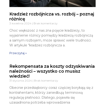
Kradzież rozbójnicza vs. rozbój – poznaj
różnicę
3 kwietnia 2024
Brak komentarzy
Choć większość z nas zna pojęcie kradzieży, to
wyjaśnienie różnicy pomiędzy kradzieżą rozbójniczą
a samym rozbojem, może sprawić wiele trudności.
W artykule “kradzież rozbójnicza a.
Przeczytaj »
Rekompensata za koszty odzyskiwania
należności – wszystko co musisz
wiedzieć!
31 stycznia 2024
Brak komentarzy
Obecnie przedsiębiorcy coraz częściej borykają się z
kontrahentami, którzy zaniedbują terminową
regulację płatności. Dlatego, pojawiła się
uzasadniona potrzeba wprowadzenia