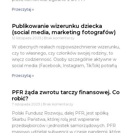
Przeczytaj »
Publikowanie wizerunku dziecka
(social media, marketing fotografów)
12 listopada 2023
Brak komentarzy
W obecnych realiach rozpowszechnienie wizerunku,
czy to własnego, czy członków swojej rodziny, to
wręcz codzienność. Osoby szczególnie aktywne w
social media (Facebook, Instagram, TikTok) potrafią
Przeczytaj »
PFR żąda zwrotu tarczy finansowej. Co
robić?
7 listopada 2023
Brak komentarzy
Polski Fundusz Rozwoju, dalej PFR, jest spółką
Skarbu Państwa, której rolą jest wspieranie
przedsiębiorców i jednostek samorządowych. PFR
masowo udzielał subwencji w czasie pandemii, które