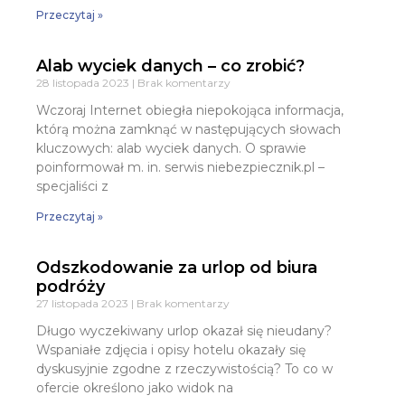
Przeczytaj »
Alab wyciek danych – co zrobić?
28 listopada 2023
Brak komentarzy
Wczoraj Internet obiegła niepokojąca informacja,
którą można zamknąć w następujących słowach
kluczowych: alab wyciek danych. O sprawie
poinformował m. in. serwis niebezpiecznik.pl –
specjaliści z
Przeczytaj »
Odszkodowanie za urlop od biura
podróży
27 listopada 2023
Brak komentarzy
Długo wyczekiwany urlop okazał się nieudany?
Wspaniałe zdjęcia i opisy hotelu okazały się
dyskusyjnie zgodne z rzeczywistością? To co w
ofercie określono jako widok na