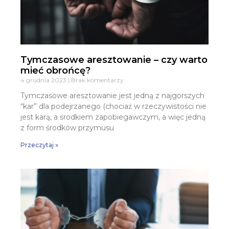
Tymczasowe aresztowanie – czy warto
mieć obrońcę?
4 grudnia 2023
Brak komentarzy
Tymczasowe aresztowanie jest jedną z najgorszych
“kar” dla podejrzanego (chociaż w rzeczywistości nie
jest karą, a środkiem zapobiegawczym, a więc jedną
z form środków przymusu
Przeczytaj »