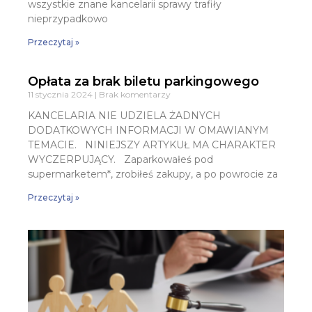
wszystkie znane kancelarii sprawy trafiły
nieprzypadkowo
Przeczytaj »
Opłata za brak biletu parkingowego
11 stycznia 2024
Brak komentarzy
KANCELARIA NIE UDZIELA ŻADNYCH
DODATKOWYCH INFORMACJI W OMAWIANYM
TEMACIE. NINIEJSZY ARTYKUŁ MA CHARAKTER
WYCZERPUJĄCY. Zaparkowałeś pod
supermarketem*, zrobiłeś zakupy, a po powrocie za
Przeczytaj »