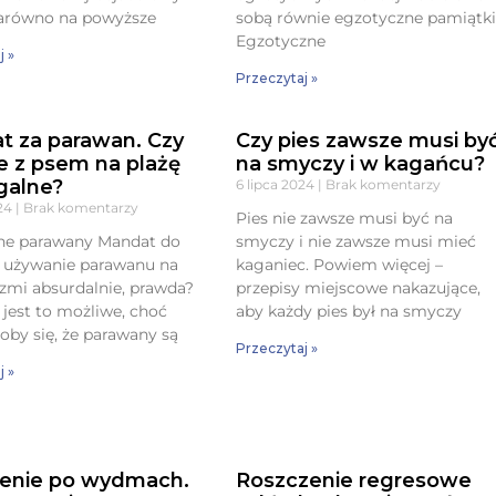
Zarówno na powyższe
sobą równie egzotyczne pamiątki
Egzotyczne
j »
Przeczytaj »
t za parawan. Czy
Czy pies zawsze musi by
e z psem na plażę
na smyczy i w kagańcu?
egalne?
6 lipca 2024
Brak komentarzy
024
Brak komentarzy
Pies nie zawsze musi być na
lne parawany Mandat do
smyczy i nie zawsze musi mieć
a używanie parawanu na
kaganiec. Powiem więcej –
rzmi absurdalnie, prawda?
przepisy miejscowe nakazujące,
 jest to możliwe, choć
aby każdy pies był na smyczy
by się, że parawany są
Przeczytaj »
j »
enie po wydmach.
Roszczenie regresowe