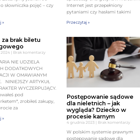
o słowniczka pojęć – czy
Internet jest przepełniony
pytaniami czy hasłami takimi
j »
Przeczytaj »
 za brak biletu
ngowego
a 2024
Brak komentarzy
RIA NIE UDZIELA
CH DODATKOWYCH
ACJI W OMAWIANYM
. NINIEJSZY ARTYKUŁ
RAKTER WYCZERPUJĄCY.
wałeś pod
Postępowanie sądowe
ketem*, zrobiłeś zakupy,
dla nieletnich – jak
rocie za
wygląda? Dziecko w
procesie karnym
j »
4 grudnia 2023
Brak komentarzy
W polskim systemie prawnym
postępowanie sądowe dla