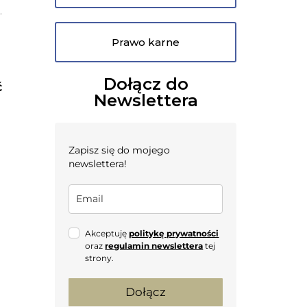
.
Prawo karne
Dołącz do
ć
Newslettera
Zapisz się do mojego
newslettera!
Akceptuję
politykę prywatności
oraz
regulamin newslettera
tej
strony.
Dołącz