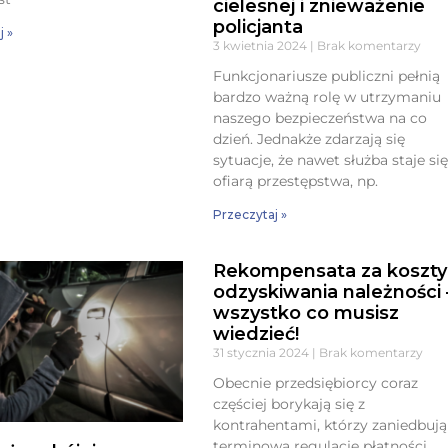
cielesnej i znieważenie
policjanta
j »
3 kwietnia 2024
Brak komentarzy
Funkcjonariusze publiczni pełnią
bardzo ważną rolę w utrzymaniu
naszego bezpieczeństwa na co
dzień. Jednakże zdarzają się
sytuacje, że nawet służba staje si
ofiarą przestępstwa, np.
Przeczytaj »
Rekompensata za koszty
odzyskiwania należności 
wszystko co musisz
wiedzieć!
31 stycznia 2024
Brak komentarzy
Obecnie przedsiębiorcy coraz
częściej borykają się z
kontrahentami, którzy zaniedbują
terminową regulację płatności.