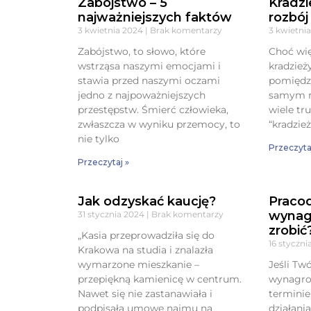
Zabójstwo – 5
Kradzi
najważniejszych faktów
rozbój
3 kwietnia 2024
Brak komentarzy
3 kwietni
Zabójstwo, to słowo, które
Choć wię
wstrząsa naszymi emocjami i
kradzież
stawia przed naszymi oczami
pomiędzy
jedno z najpoważniejszych
samym r
przestępstw. Śmierć człowieka,
wiele tr
zwłaszcza w wyniku przemocy, to
“kradzież
nie tylko
Przeczyta
Przeczytaj »
Jak odzyskać kaucję?
Praco
wynag
31 stycznia 2024
Brak komentarzy
zrobić
„Kasia przeprowadziła się do
16 styczn
Krakowa na studia i znalazła
wymarzone mieszkanie –
Jeśli Tw
przepiękną kamienicę w centrum.
wynagrod
Nawet się nie zastanawiała i
terminie
podpisała umowę najmu na
działani