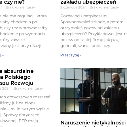
e czy nie?
zakładu ubezpieczeń
024
Brak komentarzy
2 czerwca 2024
Brak komentarzy
 nie ma regulacji, która
Pozew od ubezpieczalni
ałaby chodzenia po
Spowodowałeś szkodę, a potem
, czy też wprowadzałby
otrzymałeś pozew od zakładu
chodzenie po wydmach.
ubezpieczeń? Przykładowo, jest t
 który zawsze
pozew od takiej firmy jak pzu,
wany jest przy okazji
generali, warta, uniqa czy
j »
Przeczytaj »
e absurdalne
a Polskiego
szu Rozwoju
ia 2024
Brak komentarzy
ach dotyczących roszczeń
liśmy już na blogu
tnie – m. in. w tym wpisie
aj. Sprawy dotyczące
subwencji PFR mają
Naruszenie nietykalności
st