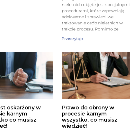
nieletnich objęte jest specjalnymi
procedurami, które zapewniają
adekwatne i sprawiedliwe
traktowanie osób nieletnich w
trakcie procesu. Pomimo że
Przeczytaj »
st oskarżony w
Prawo do obrony w
ie karnym –
procesie karnym –
tko co musisz
wszystko, co musisz
eć!
wiedzieć!