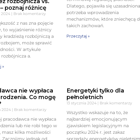
eż rozbójnicza vs.
Dlatego, pojawiła się uzasadnion
 – poznaj różnicę
potrzeba wprowadzenia
a 2024
Brak komentarzy
mechanizmów, które zniechęcą 
kszość z nas zna pojęcie
takich zachowań.
y, to wyjaśnienie różnicy
 kradzieżą rozbójniczą a
Przeczytaj »
ozbojem, może sprawić
udności. W artykule
 rozbójnicza a.
j »
dawca nie wypłaca
Energetyki tylko dla
rodzenia. Co mogę
pełnoletnich
?
13 stycznia 2024
Brak komentarzy
ia 2024
Brak komentarzy
Wszystko wskazuje na to, że
ój pracodawca nie wypłaca
najbardziej emocjonującym
zenia lub nie robi tego w
zjawiskiem legislacyjnym na
, masz kilka możliwości
początku 2024 r. jest zakaz
a. Zacznijmy jednak od
sprzedaży energetyków nieletnim