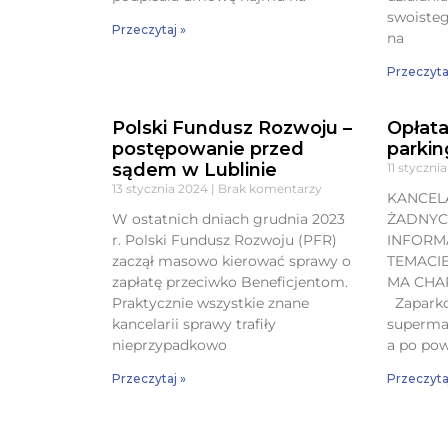
swoisteg
Przeczytaj »
na
Przeczyta
Polski Fundusz Rozwoju –
Opłata
postępowanie przed
parki
sądem w Lublinie
11 styczni
13 stycznia 2024
Brak komentarzy
KANCELA
W ostatnich dniach grudnia 2023
ŻADNY
r. Polski Fundusz Rozwoju (PFR)
INFORM
zaczął masowo kierować sprawy o
TEMACIE
zapłatę przeciwko Beneficjentom.
MA CHA
Praktycznie wszystkie znane
Zaparko
kancelarii sprawy trafiły
supermar
nieprzypadkowo
a po pow
Przeczytaj »
Przeczyta