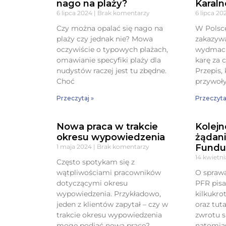
nago na plaży?
Karaln
6 lipca 2024
Brak komentarzy
6 lipca 2
Czy można opalać się nago na
W Polsce
plaży czy jednak nie? Mowa
zakazyw
oczywiście o typowych plażach,
wydmach
omawianie specyfiki plaży dla
karę za 
nudystów raczej jest tu zbędne.
Przepis,
Choć
przywoły
Przeczytaj »
Przeczyta
Nowa praca w trakcie
Kolejn
okresu wypowiedzenia
żądani
Fundu
1 maja 2024
Brak komentarzy
14 kwietn
Często spotykam się z
wątpliwościami pracowników
O spraw
dotyczącymi okresu
PFR pisa
wypowiedzenia. Przykładowo,
kilkukro
jeden z klientów zapytał – czy w
oraz tut
trakcie okresu wypowiedzenia
zwrotu 
mogę podjąć nową pracę?
natomia