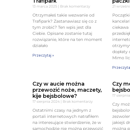
Trafipark
paczki
13 marca 2025
Brak komentarzy
21 wrześn
Otrzymałeś takie wezwanie od
Początk
Trafipark? Zastanawiasz się co z
kancelar
tym zrobić? Ten wpis jest dla
ciekawa 
Ciebie. Opisane zostanie tutaj
przedsię
rozwiązanie, które na ten moment
internet
działało
otrzymyw
dopłaty 
Przeczytaj »
Mimo li
Przeczyta
Czy w aucie można
Czy mo
przewozić noże, maczety,
bejsb
kije bejsbolowe?
17 sierpni
17 sierpnia 2024
Brak komentarzy
Czy możn
Ostatnimi czasy na jednym z
bejsbolo
portali internetowych natrafiłem
zezwolen
na interesujące stwierdzenie, że w
jakiejś 
samochodzie nie można przewozić
można pr