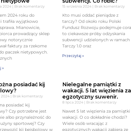
 nietypowe
subwencji. Co robić?
ia 2024
Brak komentarzy
15 września 2024
Brak komentarzy
iem 2024 roku do
Kto musi oddać pieniądze z
ii trafiła wyjątkowo
tarczy? Od około roku Polski
sprawa. Mianowicie,
Fundusz Rozwoju podejmuje cor
biorca prowadzący sklep
to ciekawsze próby odzyskania
owy notorycznie
subwencji udzielonych w ramach
ał faktury za rzekome
Tarczy 1.0 oraz
do paczek nietypowych.
Przeczytaj »
cznych
j »
żna posiadać kij
Nielegalne pamiątki z
olowy?
wakacji. 5 lat więzienia z
egzotyczny suwenir.
a 2024
Brak komentarzy
8 lipca 2024
Brak komentarzy
a posiadać kij
wy? Czy potrzebne jest
Nawet 5 lat więzienia za pamiątki
ie albo przynależność do
wakacji. O co dokładnie chodzi?
drużyny sportowej? Czy
Wiele osób wracając z
zewozić kij bejsbolowy w
egzotycznych wakacji zabiera ze