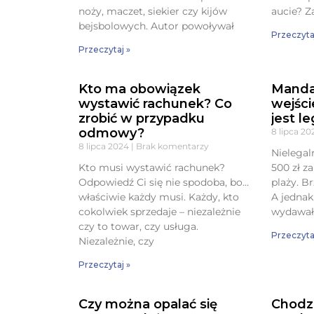
noży, maczet, siekier czy kijów
aucie? 
bejsbolowych. Autor powoływał
Przeczyta
Przeczytaj »
Kto ma obowiązek
Manda
wystawić rachunek? Co
wejści
zrobić w przypadku
jest l
odmowy?
8 lipca 2
8 lipca 2024
Brak komentarzy
Nielega
Kto musi wystawić rachunek?
500 zł z
Odpowiedź Ci się nie spodoba, bo…
plaży. B
właściwie każdy musi. Każdy, kto
A jednak
cokolwiek sprzedaje – niezależnie
wydawało
czy to towar, czy usługa.
Przeczyta
Niezależnie, czy
Przeczytaj »
Czy można opalać się
Chodz