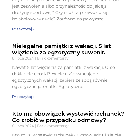
jest zezwolenie albo przynależność do jakiejś
drużyny sportowej? Czy można przewozić kij
bejsbolowy w aucie? Zarówno na powyższe
Przeczytaj »
Nielegalne pamiątki z wakacji. 5 lat
więzienia za egzotyczny suwenir.
8 lipca 2024
Brak komentarzy
Nawet 5 lat więzienia za pamiątki z wakacji. O co
dokładnie chodzi? Wiele osób wracając z
egzotycznych wakacji zabiera ze sobą równie
egzotyczne pamiątki. Egzotyczne
Przeczytaj »
Kto ma obowiązek wystawić rachunek?
Co zrobić w przypadku odmowy?
8 lipca 2024
Brak komentarzy
Kto musi wystawić rachunek? Odpowiedź Ci się nie