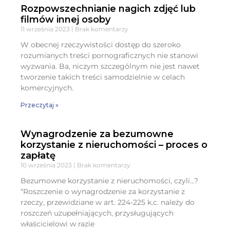
Rozpowszechnianie nagich zdjęć lub
filmów innej osoby
11 września 2023
Brak komentarzy
W obecnej rzeczywistości dostęp do szeroko
rozumianych treści pornograficznych nie stanowi
wyzwania. Ba, niczym szczególnym nie jest nawet
tworzenie takich treści samodzielnie w celach
komercyjnych.
Przeczytaj »
Wynagrodzenie za bezumowne
korzystanie z nieruchomości – proces o
zapłatę
10 września 2023
Brak komentarzy
Bezumowne korzystanie z nieruchomości, czyli…?
“Roszczenie o wynagrodzenie za korzystanie z
rzeczy, przewidziane w art. 224-225 k.c. należy do
roszczeń uzupełniających, przysługujących
właścicielowi w razie