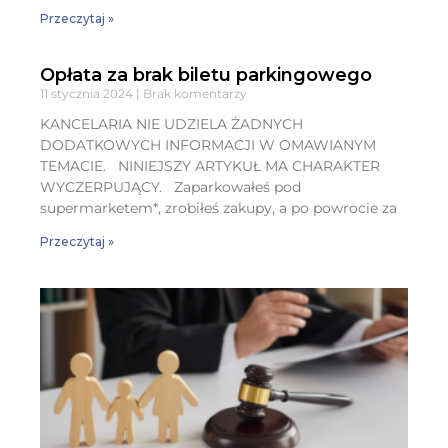
Przeczytaj »
Opłata za brak biletu parkingowego
11 stycznia 2024
Brak komentarzy
KANCELARIA NIE UDZIELA ŻADNYCH
DODATKOWYCH INFORMACJI W OMAWIANYM
TEMACIE. NINIEJSZY ARTYKUŁ MA CHARAKTER
WYCZERPUJĄCY. Zaparkowałeś pod
supermarketem*, zrobiłeś zakupy, a po powrocie za
Przeczytaj »