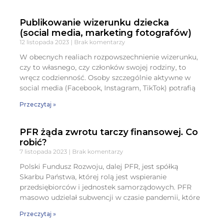
Publikowanie wizerunku dziecka
(social media, marketing fotografów)
12 listopada 2023
Brak komentarzy
W obecnych realiach rozpowszechnienie wizerunku,
czy to własnego, czy członków swojej rodziny, to
wręcz codzienność. Osoby szczególnie aktywne w
social media (Facebook, Instagram, TikTok) potrafią
Przeczytaj »
PFR żąda zwrotu tarczy finansowej. Co
robić?
7 listopada 2023
Brak komentarzy
Polski Fundusz Rozwoju, dalej PFR, jest spółką
Skarbu Państwa, której rolą jest wspieranie
przedsiębiorców i jednostek samorządowych. PFR
masowo udzielał subwencji w czasie pandemii, które
Przeczytaj »