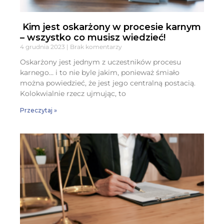
Kim jest oskarżony w procesie karnym
– wszystko co musisz wiedzieć!
4 grudnia 2023
Brak komentarzy
Oskarżony jest jednym z uczestników procesu
karnego… i to nie byle jakim, ponieważ śmiało
można powiedzieć, że jest jego centralną postacią.
Kolokwialnie rzecz ujmując, to
Przeczytaj »