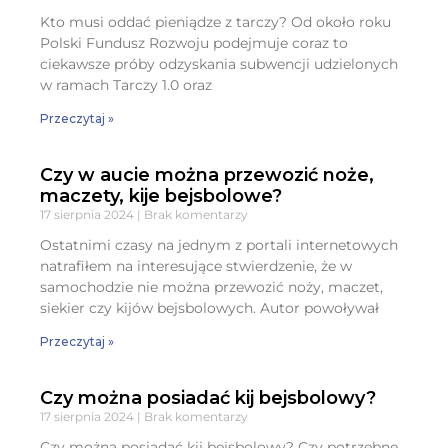
Kto musi oddać pieniądze z tarczy? Od około roku
Polski Fundusz Rozwoju podejmuje coraz to
ciekawsze próby odzyskania subwencji udzielonych
w ramach Tarczy 1.0 oraz
Przeczytaj »
Czy w aucie można przewozić noże,
maczety, kije bejsbolowe?
17 sierpnia 2024
Brak komentarzy
Ostatnimi czasy na jednym z portali internetowych
natrafiłem na interesujące stwierdzenie, że w
samochodzie nie można przewozić noży, maczet,
siekier czy kijów bejsbolowych. Autor powoływał
Przeczytaj »
Czy można posiadać kij bejsbolowy?
17 sierpnia 2024
Brak komentarzy
Czy można posiadać kij bejsbolowy? Czy potrzebne