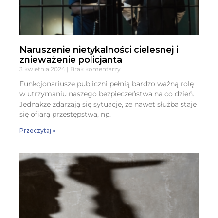
Naruszenie nietykalności cielesnej i
znieważenie policjanta
3 kwietnia 2024
Brak komentarzy
Funkcjonariusze publiczni pełnią bardzo ważną rolę
w utrzymaniu naszego bezpieczeństwa na co dzień.
Jednakże zdarzają się sytuacje, że nawet służba staje
się ofiarą przestępstwa, np.
Przeczytaj »