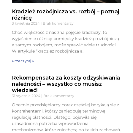
Kradzież rozbójnicza vs. rozbój – poznaj
różnicę
3 kwietnia 2024
Brak komentarzy
Choć większość z nas zna pojęcie kradzieży, to
wyjaśnienie różnicy pomiędzy kradzieżą rozbójniczą
a samym rozbojem, może sprawić wiele trudności.
W artykule “kradzież rozbójnicza a.
Przeczytaj »
Rekompensata za koszty odzyskiwania
należności – wszystko co musisz
wiedzieć!
31 stycznia 2024
Brak komentarzy
Obecnie przedsiębiorcy coraz częściej borykają się z
kontrahentami, którzy zaniedbują terminową
regulację płatności. Dlatego, pojawiła się
uzasadniona potrzeba wprowadzenia
mechanizmów, które zniechęcą do takich zachowań.