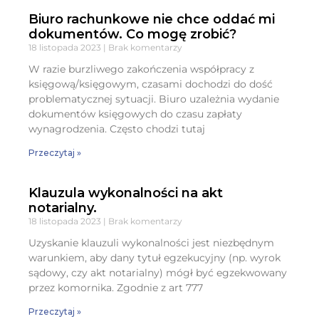
Biuro rachunkowe nie chce oddać mi
dokumentów. Co mogę zrobić?
18 listopada 2023
Brak komentarzy
W razie burzliwego zakończenia współpracy z
księgową/księgowym, czasami dochodzi do dość
problematycznej sytuacji. Biuro uzależnia wydanie
dokumentów księgowych do czasu zapłaty
wynagrodzenia. Często chodzi tutaj
Przeczytaj »
Klauzula wykonalności na akt
notarialny.
18 listopada 2023
Brak komentarzy
Uzyskanie klauzuli wykonalności jest niezbędnym
warunkiem, aby dany tytuł egzekucyjny (np. wyrok
sądowy, czy akt notarialny) mógł być egzekwowany
przez komornika. Zgodnie z art 777
Przeczytaj »