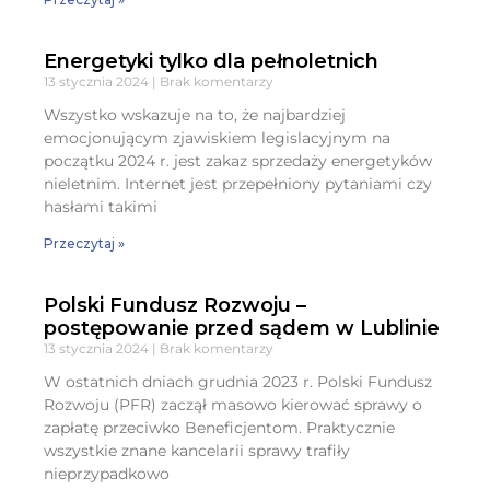
Energetyki tylko dla pełnoletnich
13 stycznia 2024
Brak komentarzy
Wszystko wskazuje na to, że najbardziej
emocjonującym zjawiskiem legislacyjnym na
początku 2024 r. jest zakaz sprzedaży energetyków
nieletnim. Internet jest przepełniony pytaniami czy
hasłami takimi
Przeczytaj »
Polski Fundusz Rozwoju –
postępowanie przed sądem w Lublinie
13 stycznia 2024
Brak komentarzy
W ostatnich dniach grudnia 2023 r. Polski Fundusz
Rozwoju (PFR) zaczął masowo kierować sprawy o
zapłatę przeciwko Beneficjentom. Praktycznie
wszystkie znane kancelarii sprawy trafiły
nieprzypadkowo