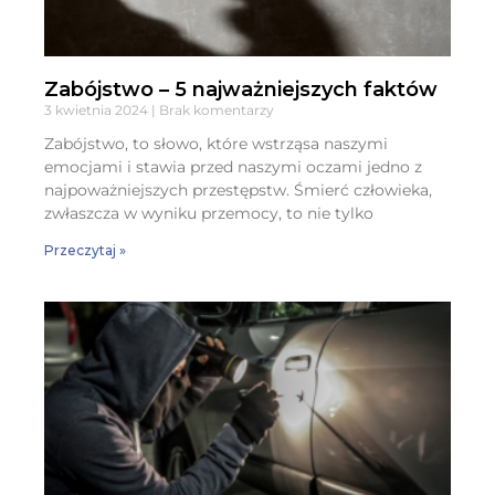
Zabójstwo – 5 najważniejszych faktów
3 kwietnia 2024
Brak komentarzy
Zabójstwo, to słowo, które wstrząsa naszymi
emocjami i stawia przed naszymi oczami jedno z
najpoważniejszych przestępstw. Śmierć człowieka,
zwłaszcza w wyniku przemocy, to nie tylko
Przeczytaj »