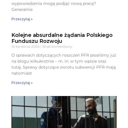
wypowiedzenia mogę podjąć nową pracę?
Generalnie
Przeczytaj »
Kolejne absurdalne żądania Polskiego
Funduszu Rozwoju
14 kwietnia 2024
Brak komentarzy
O sprawach dotyczących roszczeń PFR pisaliśmy już
na blogu kilkukrotnie – m. in. w tym wpisie oraz
tutaj. Sprawy dotyczące zwrotu subwencji PFR mają
natomiast
Przeczytaj »