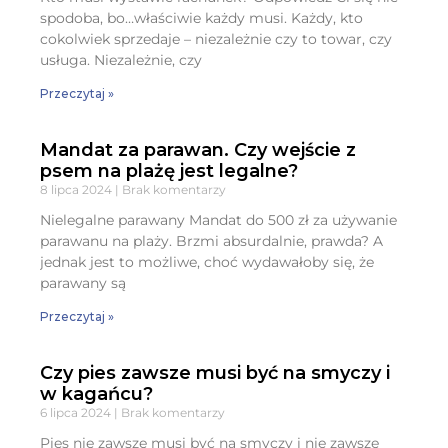
spodoba, bo…właściwie każdy musi. Każdy, kto
cokolwiek sprzedaje – niezależnie czy to towar, czy
usługa. Niezależnie, czy
Przeczytaj »
Mandat za parawan. Czy wejście z
psem na plażę jest legalne?
8 lipca 2024
Brak komentarzy
Nielegalne parawany Mandat do 500 zł za używanie
parawanu na plaży. Brzmi absurdalnie, prawda? A
jednak jest to możliwe, choć wydawałoby się, że
parawany są
Przeczytaj »
Czy pies zawsze musi być na smyczy i
w kagańcu?
6 lipca 2024
Brak komentarzy
Pies nie zawsze musi być na smyczy i nie zawsze