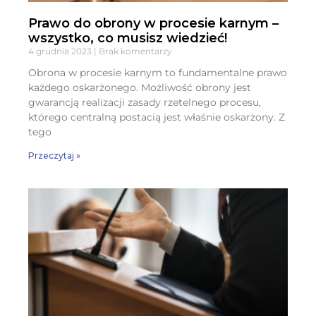
Prawo do obrony w procesie karnym –
wszystko, co musisz wiedzieć!
4 grudnia 2023
Brak komentarzy
Obrona w procesie karnym to fundamentalne prawo
każdego oskarżonego. Możliwość obrony jest
gwarancją realizacji zasady rzetelnego procesu,
którego centralną postacią jest właśnie oskarżony. Z
tego
Przeczytaj »