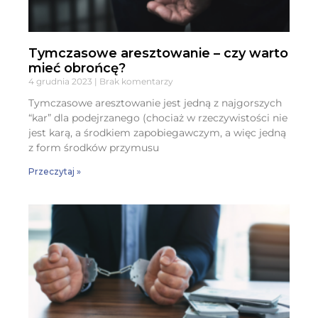
Tymczasowe aresztowanie – czy warto
mieć obrońcę?
4 grudnia 2023
Brak komentarzy
Tymczasowe aresztowanie jest jedną z najgorszych
“kar” dla podejrzanego (chociaż w rzeczywistości nie
jest karą, a środkiem zapobiegawczym, a więc jedną
z form środków przymusu
Przeczytaj »