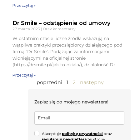
Przeczytaj »
Dr Smile – odstąpienie od umowy
27 marca 2023
Brak komentarzy
W ostatnim czasie liczne źródła wskazują na
wątpliwe praktyki przedsiębiorcy działającego pod
firmą “Dr Smile”. Podążając za informacjami
widniejącymi na oficjalnej stronie
(https://drsmile.pl/jak-to-dziala/), działalność Dr
Przeczytaj »
poprzedni
1
2
następny
Zapisz się do mojego newslettera!
Akceptuję
politykę prywatności
oraz
regulamin newslettera
tej strony.