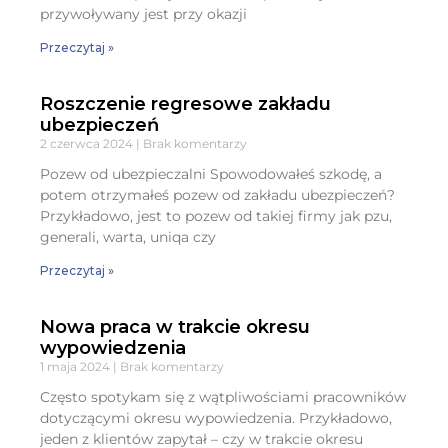
przywoływany jest przy okazji
Przeczytaj »
Roszczenie regresowe zakładu
ubezpieczeń
2 czerwca 2024
Brak komentarzy
Pozew od ubezpieczalni Spowodowałeś szkodę, a
potem otrzymałeś pozew od zakładu ubezpieczeń?
Przykładowo, jest to pozew od takiej firmy jak pzu,
generali, warta, uniqa czy
Przeczytaj »
Nowa praca w trakcie okresu
wypowiedzenia
1 maja 2024
Brak komentarzy
Często spotykam się z wątpliwościami pracowników
dotyczącymi okresu wypowiedzenia. Przykładowo,
jeden z klientów zapytał – czy w trakcie okresu