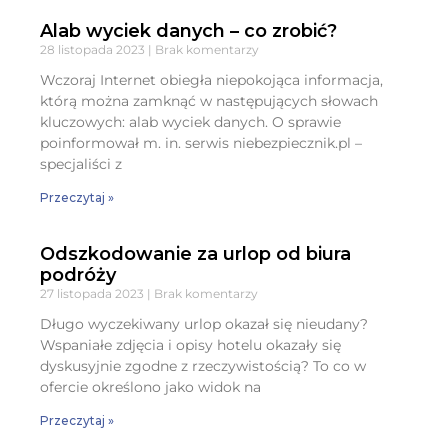
Alab wyciek danych – co zrobić?
28 listopada 2023
Brak komentarzy
Wczoraj Internet obiegła niepokojąca informacja,
którą można zamknąć w następujących słowach
kluczowych: alab wyciek danych. O sprawie
poinformował m. in. serwis niebezpiecznik.pl –
specjaliści z
Przeczytaj »
Odszkodowanie za urlop od biura
podróży
27 listopada 2023
Brak komentarzy
Długo wyczekiwany urlop okazał się nieudany?
Wspaniałe zdjęcia i opisy hotelu okazały się
dyskusyjnie zgodne z rzeczywistością? To co w
ofercie określono jako widok na
Przeczytaj »