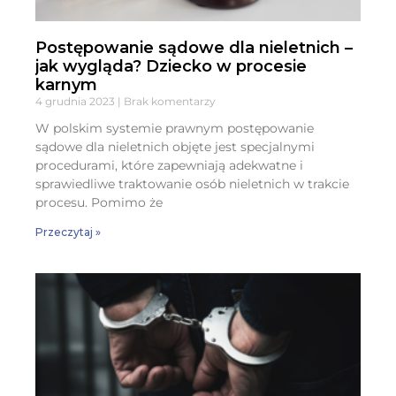
Postępowanie sądowe dla nieletnich –
jak wygląda? Dziecko w procesie
karnym
4 grudnia 2023
Brak komentarzy
W polskim systemie prawnym postępowanie
sądowe dla nieletnich objęte jest specjalnymi
procedurami, które zapewniają adekwatne i
sprawiedliwe traktowanie osób nieletnich w trakcie
procesu. Pomimo że
Przeczytaj »