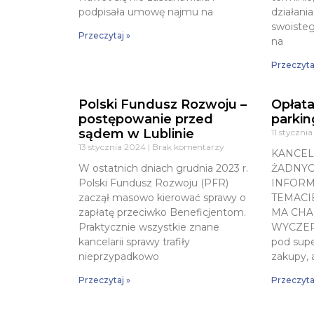
podpisała umowę najmu na
działani
swoisteg
Przeczytaj »
na
Przeczyta
Polski Fundusz Rozwoju –
Opłata
postępowanie przed
parki
sądem w Lublinie
11 styczni
13 stycznia 2024
Brak komentarzy
KANCEL
W ostatnich dniach grudnia 2023 r.
ŻADNY
Polski Fundusz Rozwoju (PFR)
INFORM
zaczął masowo kierować sprawy o
TEMACI
zapłatę przeciwko Beneficjentom.
MA CHA
Praktycznie wszystkie znane
WYCZER
kancelarii sprawy trafiły
pod supe
nieprzypadkowo
zakupy, 
Przeczytaj »
Przeczyta