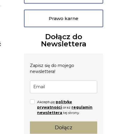
.
Prawo karne
Dołącz do
Newslettera
ć
Zapisz się do mojego
newslettera!
Akceptuję
politykę
prywatności
oraz
regulamin
newslettera
tej strony.
Dołącz