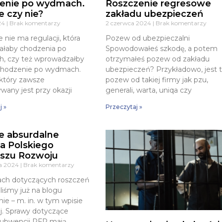
enie po wydmach.
Roszczenie regresowe
e czy nie?
zakładu ubezpieczeń
024
Brak komentarzy
2 czerwca 2024
Brak komentarzy
 nie ma regulacji, która
Pozew od ubezpieczalni
ałaby chodzenia po
Spowodowałeś szkodę, a potem
, czy też wprowadzałby
otrzymałeś pozew od zakładu
 chodzenie po wydmach.
ubezpieczeń? Przykładowo, jest 
 który zawsze
pozew od takiej firmy jak pzu,
wany jest przy okazji
generali, warta, uniqa czy
j »
Przeczytaj »
e absurdalne
a Polskiego
szu Rozwoju
ia 2024
Brak komentarzy
ach dotyczących roszczeń
liśmy już na blogu
nie – m. in. w tym wpisie
aj. Sprawy dotyczące
subwencji PFR mają