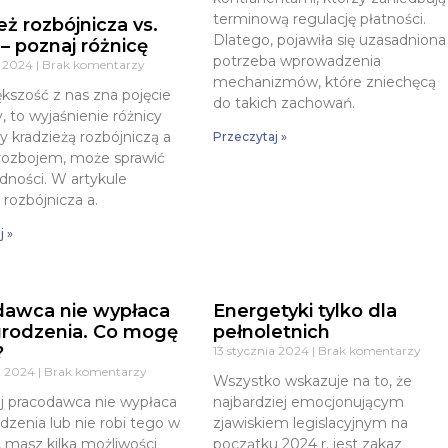
terminową regulację płatności.
eż rozbójnicza vs.
Dlatego, pojawiła się uzasadniona
 – poznaj różnicę
potrzeba wprowadzenia
a 2024
Brak komentarzy
mechanizmów, które zniechęcą
kszość z nas zna pojęcie
do takich zachowań.
, to wyjaśnienie różnicy
 kradzieżą rozbójniczą a
Przeczytaj »
ozbojem, może sprawić
udności. W artykule
 rozbójnicza a.
j »
dawca nie wypłaca
Energetyki tylko dla
rodzenia. Co mogę
pełnoletnich
?
13 stycznia 2024
Brak komentarzy
ia 2024
Brak komentarzy
Wszystko wskazuje na to, że
ój pracodawca nie wypłaca
najbardziej emocjonującym
zenia lub nie robi tego w
zjawiskiem legislacyjnym na
, masz kilka możliwości
początku 2024 r. jest zakaz