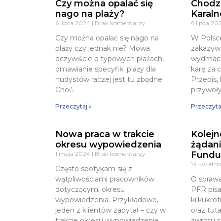
Czy można opalać się
Chodz
nago na plaży?
Karaln
6 lipca 2024
Brak komentarzy
6 lipca 2
Czy można opalać się nago na
W Polsce
plaży czy jednak nie? Mowa
zakazyw
oczywiście o typowych plażach,
wydmach
omawianie specyfiki plaży dla
karę za
nudystów raczej jest tu zbędne.
Przepis,
Choć
przywoły
Przeczytaj »
Przeczyta
Nowa praca w trakcie
Kolejn
okresu wypowiedzenia
żądani
Fundu
1 maja 2024
Brak komentarzy
14 kwietn
Często spotykam się z
wątpliwościami pracowników
O spraw
dotyczącymi okresu
PFR pisa
wypowiedzenia. Przykładowo,
kilkukrot
jeden z klientów zapytał – czy w
oraz tut
trakcie okresu wypowiedzenia
zwrotu 