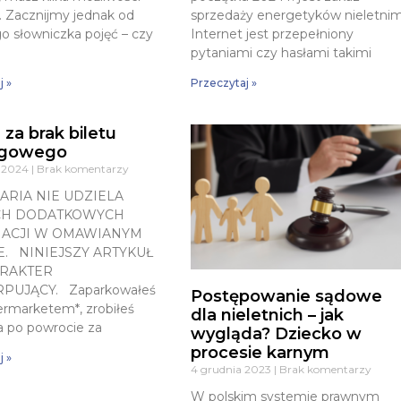
a. Zacznijmy jednak od
sprzedaży energetyków nieletnim
o słowniczka pojęć – czy
Internet jest przepełniony
pytaniami czy hasłami takimi
j »
Przeczytaj »
 za brak biletu
ngowego
a 2024
Brak komentarzy
ARIA NIE UDZIELA
CH DODATKOWYCH
ACJI W OMAWIANYM
E. NINIEJSZY ARTYKUŁ
RAKTER
PUJĄCY. Zaparkowałeś
Postępowanie sądowe
rmarketem*, zrobiłeś
dla nieletnich – jak
a po powrocie za
wygląda? Dziecko w
procesie karnym
j »
4 grudnia 2023
Brak komentarzy
W polskim systemie prawnym