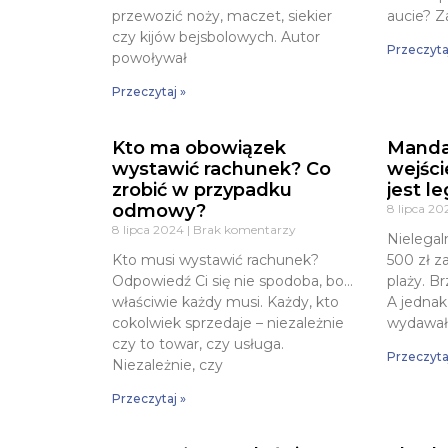
przewozić noży, maczet, siekier
aucie? 
czy kijów bejsbolowych. Autor
Przeczyta
powoływał
Przeczytaj »
Kto ma obowiązek
Manda
wystawić rachunek? Co
wejści
zrobić w przypadku
jest l
odmowy?
8 lipca 2
8 lipca 2024
Brak komentarzy
Nielega
Kto musi wystawić rachunek?
500 zł z
Odpowiedź Ci się nie spodoba, bo…
plaży. B
właściwie każdy musi. Każdy, kto
A jednak
cokolwiek sprzedaje – niezależnie
wydawało
czy to towar, czy usługa.
Przeczyta
Niezależnie, czy
Przeczytaj »