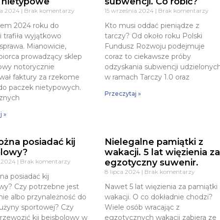
 nietypowe
subwencji. Co robić?
ia 2024
Brak komentarzy
15 września 2024
Brak komentarzy
iem 2024 roku do
Kto musi oddać pieniądze z
i trafiła wyjątkowo
tarczy? Od około roku Polski
sprawa. Mianowicie,
Fundusz Rozwoju podejmuje
biorca prowadzący sklep
coraz to ciekawsze próby
owy notorycznie
odzyskania subwencji udzielonyc
wał faktury za rzekome
w ramach Tarczy 1.0 oraz
do paczek nietypowych.
Przeczytaj »
cznych
j »
żna posiadać kij
Nielegalne pamiątki z
olowy?
wakacji. 5 lat więzienia z
egzotyczny suwenir.
a 2024
Brak komentarzy
8 lipca 2024
Brak komentarzy
a posiadać kij
wy? Czy potrzebne jest
Nawet 5 lat więzienia za pamiątki
ie albo przynależność do
wakacji. O co dokładnie chodzi?
drużyny sportowej? Czy
Wiele osób wracając z
zewozić kij bejsbolowy w
egzotycznych wakacji zabiera ze