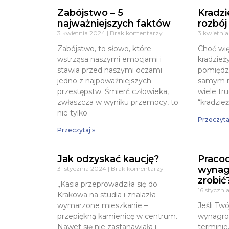
Zabójstwo – 5
Kradzi
najważniejszych faktów
rozbój
3 kwietnia 2024
Brak komentarzy
3 kwietni
Zabójstwo, to słowo, które
Choć wię
wstrząsa naszymi emocjami i
kradzieży
stawia przed naszymi oczami
pomiędzy
jedno z najpoważniejszych
samym r
przestępstw. Śmierć człowieka,
wiele tr
zwłaszcza w wyniku przemocy, to
“kradzież
nie tylko
Przeczyta
Przeczytaj »
Jak odzyskać kaucję?
Praco
wynag
31 stycznia 2024
Brak komentarzy
zrobić
„Kasia przeprowadziła się do
16 styczn
Krakowa na studia i znalazła
wymarzone mieszkanie –
Jeśli Tw
przepiękną kamienicę w centrum.
wynagrod
Nawet się nie zastanawiała i
terminie