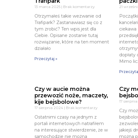
Trafipark
paczki
13 marca 2025
Brak komentarzy
21 wrześn
Otrzymałeś takie wezwanie od
Początk
Trafipark? Zastanawiasz się co z
kancelari
tym zrobić? Ten wpis jest dla
ciekawa 
Ciebie. Opisane zostanie tutaj
przedsię
rozwiązanie, które na ten moment
internet
działało
otrzymy
dopłaty 
Przeczytaj »
Mimo li
Przeczyta
Czy w aucie można
Czy mo
przewozić noże, maczety,
bejsb
kije bejsbolowe?
17 sierpni
17 sierpnia 2024
Brak komentarzy
Czy możn
Ostatnimi czasy na jednym z
bejsbolo
portali internetowych natrafiłem
zezwolen
na interesujące stwierdzenie, że w
jakiejś 
samochodzie nie można
można pr