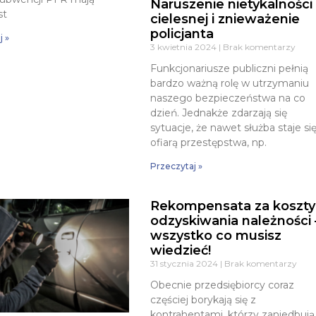
Naruszenie nietykalności
st
cielesnej i znieważenie
policjanta
j »
3 kwietnia 2024
Brak komentarzy
Funkcjonariusze publiczni pełnią
bardzo ważną rolę w utrzymaniu
naszego bezpieczeństwa na co
dzień. Jednakże zdarzają się
sytuacje, że nawet służba staje si
ofiarą przestępstwa, np.
Przeczytaj »
Rekompensata za koszty
odzyskiwania należności 
wszystko co musisz
wiedzieć!
31 stycznia 2024
Brak komentarzy
Obecnie przedsiębiorcy coraz
częściej borykają się z
kontrahentami, którzy zaniedbują