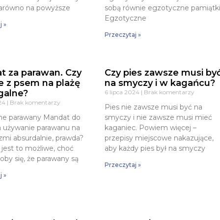
Zarówno na powyższe
sobą równie egzotyczne pamiątki
Egzotyczne
j »
Przeczytaj »
t za parawan. Czy
Czy pies zawsze musi by
e z psem na plażę
na smyczy i w kagańcu?
egalne?
6 lipca 2024
Brak komentarzy
024
Brak komentarzy
Pies nie zawsze musi być na
lne parawany Mandat do
smyczy i nie zawsze musi mieć
a używanie parawanu na
kaganiec. Powiem więcej –
rzmi absurdalnie, prawda?
przepisy miejscowe nakazujące,
 jest to możliwe, choć
aby każdy pies był na smyczy
by się, że parawany są
Przeczytaj »
j »