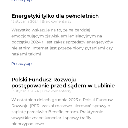
Energetyki tylko dla pełnoletnich
13 stycznia 2024
Brak komentarzy
Wszystko wskazuje na to, że najbardziej
emocjonującym zjawiskiem legislacyjnym na
początku 2024 r. jest zakaz sprzedaży energetyków
nieletnim. Internet jest przepełniony pytaniami czy
hasłami takimi
Przeczytaj »
Polski Fundusz Rozwoju –
postępowanie przed sądem w Lublinie
13 stycznia 2024
Brak komentarzy
W ostatnich dniach grudnia 2023 r. Polski Fundusz
Rozwoju (PFR) zaczął masowo kierować sprawy o
zapłatę przeciwko Beneficjentom. Praktycznie
wszystkie znane kancelarii sprawy trafiły
nieprzypadkowo