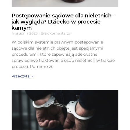
Postępowanie sądowe dla nieletnich –
jak wygląda? Dziecko w procesie
karnym
4 grudnia 2023
Brak komentarzy
W polskim systemie prawnym postępowanie
sądowe dla nieletnich objęte jest specjalnymi
procedurami, które zapewniają adekwatne i
sprawiedliwe traktowanie osób nieletnich w trakcie
procesu. Pomimo że
Przeczytaj »