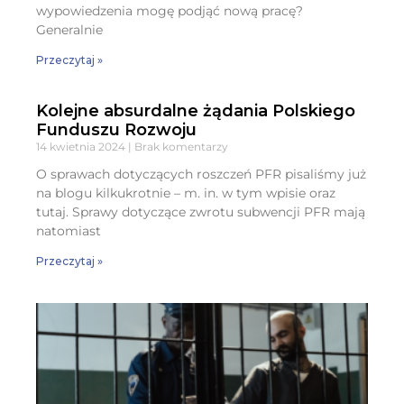
wypowiedzenia mogę podjąć nową pracę?
Generalnie
Przeczytaj »
Kolejne absurdalne żądania Polskiego
Funduszu Rozwoju
14 kwietnia 2024
Brak komentarzy
O sprawach dotyczących roszczeń PFR pisaliśmy już
na blogu kilkukrotnie – m. in. w tym wpisie oraz
tutaj. Sprawy dotyczące zwrotu subwencji PFR mają
natomiast
Przeczytaj »