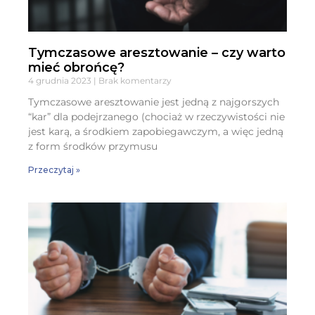
Tymczasowe aresztowanie – czy warto
mieć obrońcę?
4 grudnia 2023
Brak komentarzy
Tymczasowe aresztowanie jest jedną z najgorszych
“kar” dla podejrzanego (chociaż w rzeczywistości nie
jest karą, a środkiem zapobiegawczym, a więc jedną
z form środków przymusu
Przeczytaj »