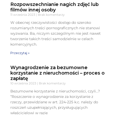
Rozpowszechnianie nagich zdjęć lub
filmów innej osoby
11 września 2023
Brak komentarzy
W obecnej rzeczywistości dostęp do szeroko
rozumianych treści pornograficznych nie stanowi
wyzwania. Ba, niczym szczególnym nie jest nawet
tworzenie takich treści samodzielnie w celach
komercyjnych.
Przeczytaj »
Wynagrodzenie za bezumowne
korzystanie z nieruchomości – proces o
zapłatę
10 września 2023
Brak komentarzy
Bezumowne korzystanie z nieruchomości, czyli…?
“Roszczenie o wynagrodzenie za korzystanie z
rzeczy, przewidziane w art. 224-225 k.c. należy do
roszczeń uzupełniających, przysługujących
właścicielowi w razie