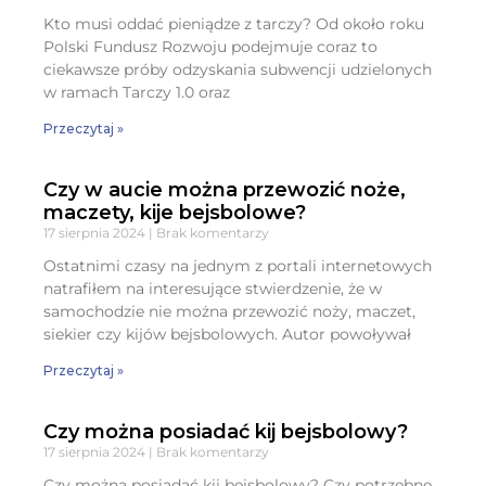
Kto musi oddać pieniądze z tarczy? Od około roku
Polski Fundusz Rozwoju podejmuje coraz to
ciekawsze próby odzyskania subwencji udzielonych
w ramach Tarczy 1.0 oraz
Przeczytaj »
Czy w aucie można przewozić noże,
maczety, kije bejsbolowe?
17 sierpnia 2024
Brak komentarzy
Ostatnimi czasy na jednym z portali internetowych
natrafiłem na interesujące stwierdzenie, że w
samochodzie nie można przewozić noży, maczet,
siekier czy kijów bejsbolowych. Autor powoływał
Przeczytaj »
Czy można posiadać kij bejsbolowy?
17 sierpnia 2024
Brak komentarzy
Czy można posiadać kij bejsbolowy? Czy potrzebne