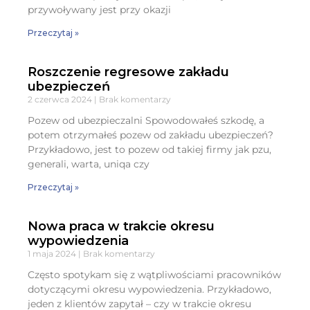
przywoływany jest przy okazji
Przeczytaj »
Roszczenie regresowe zakładu
ubezpieczeń
2 czerwca 2024
Brak komentarzy
Pozew od ubezpieczalni Spowodowałeś szkodę, a
potem otrzymałeś pozew od zakładu ubezpieczeń?
Przykładowo, jest to pozew od takiej firmy jak pzu,
generali, warta, uniqa czy
Przeczytaj »
Nowa praca w trakcie okresu
wypowiedzenia
1 maja 2024
Brak komentarzy
Często spotykam się z wątpliwościami pracowników
dotyczącymi okresu wypowiedzenia. Przykładowo,
jeden z klientów zapytał – czy w trakcie okresu