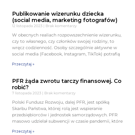
Publikowanie wizerunku dziecka
(social media, marketing fotografów)
12 listopada 2023
Brak komentarzy
W obecnych realiach rozpowszechnienie wizerunku,
czy to własnego, czy członków swojej rodziny, to
wręcz codzienność. Osoby szczególnie aktywne w
social media (Facebook, Instagram, TikTok) potrafią
Przeczytaj »
PFR żąda zwrotu tarczy finansowej. Co
robić?
7 listopada 2023
Brak komentarzy
Polski Fundusz Rozwoju, dalej PFR, jest spółką
Skarbu Państwa, której rolą jest wspieranie
przedsiębiorców i jednostek samorządowych. PFR
masowo udzielał subwencji w czasie pandemii, które
Przeczytaj »