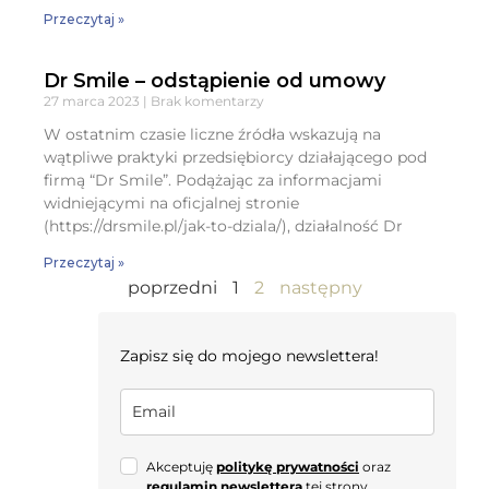
Przeczytaj »
Dr Smile – odstąpienie od umowy
27 marca 2023
Brak komentarzy
W ostatnim czasie liczne źródła wskazują na
wątpliwe praktyki przedsiębiorcy działającego pod
firmą “Dr Smile”. Podążając za informacjami
widniejącymi na oficjalnej stronie
(https://drsmile.pl/jak-to-dziala/), działalność Dr
Przeczytaj »
poprzedni
1
2
następny
Zapisz się do mojego newslettera!
Akceptuję
politykę prywatności
oraz
regulamin newslettera
tej strony.