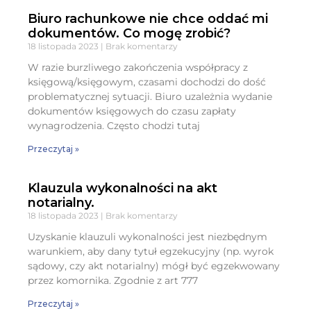
Biuro rachunkowe nie chce oddać mi
dokumentów. Co mogę zrobić?
18 listopada 2023
Brak komentarzy
W razie burzliwego zakończenia współpracy z
księgową/księgowym, czasami dochodzi do dość
problematycznej sytuacji. Biuro uzależnia wydanie
dokumentów księgowych do czasu zapłaty
wynagrodzenia. Często chodzi tutaj
Przeczytaj »
Klauzula wykonalności na akt
notarialny.
18 listopada 2023
Brak komentarzy
Uzyskanie klauzuli wykonalności jest niezbędnym
warunkiem, aby dany tytuł egzekucyjny (np. wyrok
sądowy, czy akt notarialny) mógł być egzekwowany
przez komornika. Zgodnie z art 777
Przeczytaj »