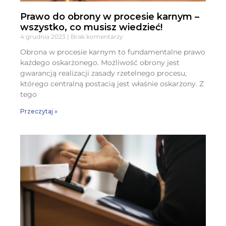
Prawo do obrony w procesie karnym –
wszystko, co musisz wiedzieć!
4 grudnia 2023
Brak komentarzy
Obrona w procesie karnym to fundamentalne prawo
każdego oskarżonego. Możliwość obrony jest
gwarancją realizacji zasady rzetelnego procesu,
którego centralną postacią jest właśnie oskarżony. Z
tego
Przeczytaj »