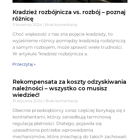
Kradzież rozbójnicza vs. rozbój – poznaj
różnicę
3 kwietnia 2024
Brak komentarzy
Choć większość z nas zna pojęcie kradzieży, to
wyjaśnienie różnicy pomiędzy kradzieżą rozbójniczą
a samym rozbojem, może sprawić wiele trudności.
W artykule “kradzież rozbójnicza a.
Przeczytaj »
Rekompensata za koszty odzyskiwania
należności – wszystko co musisz
wiedzieć!
31 stycznia 2024
Brak komentarzy
Obecnie przedsiębiorcy coraz częściej borykają się z
kontrahentami, którzy zaniedbują terminową
regulację płatności. Dlatego, pojawiła się
uzasadniona potrzeba wprowadzenia
mechanizmów, które zniechęcą do takich zachowań.