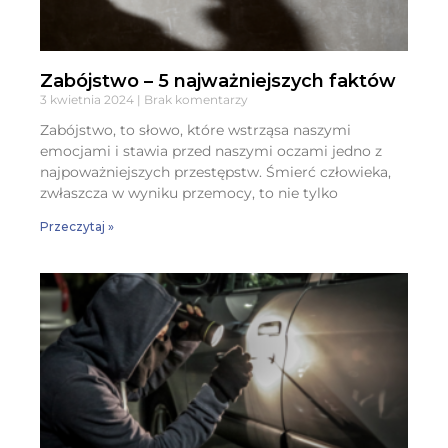
Zabójstwo – 5 najważniejszych faktów
3 kwietnia 2024
Brak komentarzy
Zabójstwo, to słowo, które wstrząsa naszymi
emocjami i stawia przed naszymi oczami jedno z
najpoważniejszych przestępstw. Śmierć człowieka,
zwłaszcza w wyniku przemocy, to nie tylko
Przeczytaj »