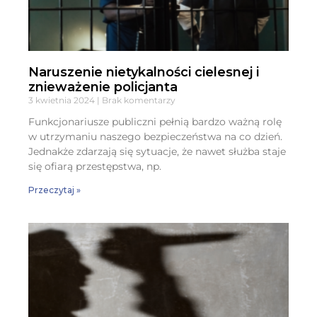
Naruszenie nietykalności cielesnej i
znieważenie policjanta
3 kwietnia 2024
Brak komentarzy
Funkcjonariusze publiczni pełnią bardzo ważną rolę
w utrzymaniu naszego bezpieczeństwa na co dzień.
Jednakże zdarzają się sytuacje, że nawet służba staje
się ofiarą przestępstwa, np.
Przeczytaj »