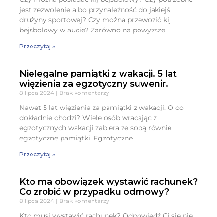
jest zezwolenie albo przynależność do jakiejś
drużyny sportowej? Czy można przewozić kij
bejsbolowy w aucie? Zarówno na powyższe
Przeczytaj »
Nielegalne pamiątki z wakacji. 5 lat
więzienia za egzotyczny suwenir.
8 lipca 2024
Brak komentarzy
Nawet 5 lat więzienia za pamiątki z wakacji. O co
dokładnie chodzi? Wiele osób wracając z
egzotycznych wakacji zabiera ze sobą równie
egzotyczne pamiątki. Egzotyczne
Przeczytaj »
Kto ma obowiązek wystawić rachunek?
Co zrobić w przypadku odmowy?
8 lipca 2024
Brak komentarzy
Kto musi wystawić rachunek? Odpowiedź Ci się nie