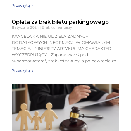
Przeczytaj »
Opłata za brak biletu parkingowego
11 stycznia 2024
Brak komentarzy
KANCELARIA NIE UDZIELA ŻADNYCH
DODATKOWYCH INFORMACJI W OMAWIANYM
TEMACIE. NINIEJSZY ARTYKUŁ MA CHARAKTER
WYCZERPUJĄCY. Zaparkowałeś pod
supermarketem*, zrobiłeś zakupy, a po powrocie za
Przeczytaj »