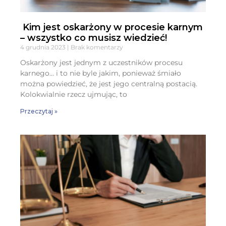
Kim jest oskarżony w procesie karnym
– wszystko co musisz wiedzieć!
4 grudnia 2023
Brak komentarzy
Oskarżony jest jednym z uczestników procesu
karnego… i to nie byle jakim, ponieważ śmiało
można powiedzieć, że jest jego centralną postacią.
Kolokwialnie rzecz ujmując, to
Przeczytaj »