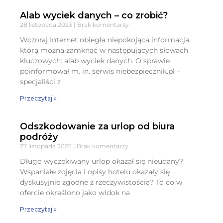
Alab wyciek danych – co zrobić?
28 listopada 2023
Brak komentarzy
Wczoraj Internet obiegła niepokojąca informacja,
którą można zamknąć w następujących słowach
kluczowych: alab wyciek danych. O sprawie
poinformował m. in. serwis niebezpiecznik.pl –
specjaliści z
Przeczytaj »
Odszkodowanie za urlop od biura
podróży
27 listopada 2023
Brak komentarzy
Długo wyczekiwany urlop okazał się nieudany?
Wspaniałe zdjęcia i opisy hotelu okazały się
dyskusyjnie zgodne z rzeczywistością? To co w
ofercie określono jako widok na
Przeczytaj »