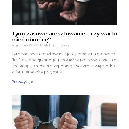
Tymczasowe aresztowanie – czy warto
mieć obrońcę?
4 grudnia 2023
Brak komentarzy
Tymczasowe aresztowanie jest jedną z najgorszych
“kar” dla podejrzanego (chociaż w rzeczywistości nie
jest karą, a środkiem zapobiegawczym, a więc jedną
z form środków przymusu
Przeczytaj »