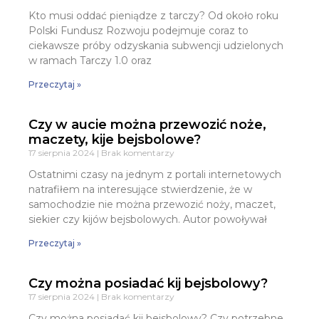
Kto musi oddać pieniądze z tarczy? Od około roku
Polski Fundusz Rozwoju podejmuje coraz to
ciekawsze próby odzyskania subwencji udzielonych
w ramach Tarczy 1.0 oraz
Przeczytaj »
Czy w aucie można przewozić noże,
maczety, kije bejsbolowe?
17 sierpnia 2024
Brak komentarzy
Ostatnimi czasy na jednym z portali internetowych
natrafiłem na interesujące stwierdzenie, że w
samochodzie nie można przewozić noży, maczet,
siekier czy kijów bejsbolowych. Autor powoływał
Przeczytaj »
Czy można posiadać kij bejsbolowy?
17 sierpnia 2024
Brak komentarzy
Czy można posiadać kij bejsbolowy? Czy potrzebne