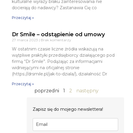
kulturalne wyrazy braku zainteresowania nie
docierają do nadawcy? Zastanawia Cię co
Przeczytaj »
Dr Smile – odstąpienie od umowy
27 marca 2023
Brak komentarzy
W ostatnim czasie liczne źródła wskazują na
wątpliwe praktyki przedsiębiorcy działającego pod
firmą “Dr Smile”. Podążając za informacjami
widniejącymi na oficjalnej stronie
(https://drsmile.pl/jak-to-dziala/), działalność Dr
Przeczytaj »
poprzedni
1
2
następny
Zapisz się do mojego newslettera!