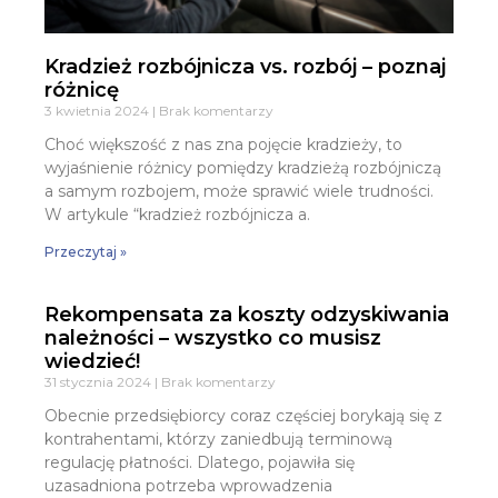
Kradzież rozbójnicza vs. rozbój – poznaj
różnicę
3 kwietnia 2024
Brak komentarzy
Choć większość z nas zna pojęcie kradzieży, to
wyjaśnienie różnicy pomiędzy kradzieżą rozbójniczą
a samym rozbojem, może sprawić wiele trudności.
W artykule “kradzież rozbójnicza a.
Przeczytaj »
Rekompensata za koszty odzyskiwania
należności – wszystko co musisz
wiedzieć!
31 stycznia 2024
Brak komentarzy
Obecnie przedsiębiorcy coraz częściej borykają się z
kontrahentami, którzy zaniedbują terminową
regulację płatności. Dlatego, pojawiła się
uzasadniona potrzeba wprowadzenia