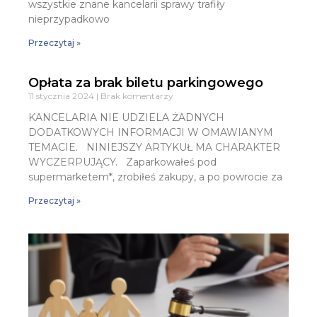
wszystkie znane kancelarii sprawy trafiły
nieprzypadkowo
Przeczytaj »
Opłata za brak biletu parkingowego
11 stycznia 2024
Brak komentarzy
KANCELARIA NIE UDZIELA ŻADNYCH
DODATKOWYCH INFORMACJI W OMAWIANYM
TEMACIE. NINIEJSZY ARTYKUŁ MA CHARAKTER
WYCZERPUJĄCY. Zaparkowałeś pod
supermarketem*, zrobiłeś zakupy, a po powrocie za
Przeczytaj »