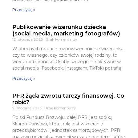
Przeczytaj »
Publikowanie wizerunku dziecka
(social media, marketing fotografów)
12 listopada 2023
Brak komentarzy
W obecnych realiach rozpowszechnienie wizerunku,
czy to własnego, czy członków swojej rodziny, to
wręcz codzienność. Osoby szczególnie aktywne w
social media (Facebook, Instagram, TikTok) potrafią
Przeczytaj »
PFR żąda zwrotu tarczy finansowej. Co
robić?
7 listopada 2023
Brak komentarzy
Polski Fundusz Rozwoju, dalej PFR, jest spółką
Skarbu Państwa, której rolą jest wspieranie
przedsiębiorców i jednostek samorządowych. PFR
masowo udzielał subwencji w czasie pandemii, które