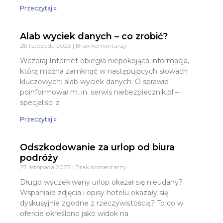
Przeczytaj »
Alab wyciek danych – co zrobić?
28 listopada 2023
Brak komentarzy
Wczoraj Internet obiegła niepokojąca informacja,
którą można zamknąć w następujących słowach
kluczowych: alab wyciek danych. O sprawie
poinformował m. in. serwis niebezpiecznik.pl –
specjaliści z
Przeczytaj »
Odszkodowanie za urlop od biura
podróży
27 listopada 2023
Brak komentarzy
Długo wyczekiwany urlop okazał się nieudany?
Wspaniałe zdjęcia i opisy hotelu okazały się
dyskusyjnie zgodne z rzeczywistością? To co w
ofercie określono jako widok na