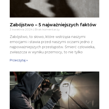
Zabójstwo – 5 najważniejszych faktów
3 kwietnia 2024
Brak komentarzy
Zabójstwo, to słowo, które wstrząsa naszymi
emocjami i stawia przed naszymi oczami jedno z
najpoważniejszych przestępstw. Śmierć człowieka,
zwłaszcza w wyniku przemocy, to nie tylko
Przeczytaj »