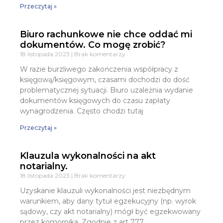
Przeczytaj »
Biuro rachunkowe nie chce oddać mi
dokumentów. Co mogę zrobić?
18 listopada 2023
Brak komentarzy
W razie burzliwego zakończenia współpracy z
księgową/księgowym, czasami dochodzi do dość
problematycznej sytuacji. Biuro uzależnia wydanie
dokumentów księgowych do czasu zapłaty
wynagrodzenia. Często chodzi tutaj
Przeczytaj »
Klauzula wykonalności na akt
notarialny.
18 listopada 2023
Brak komentarzy
Uzyskanie klauzuli wykonalności jest niezbędnym
warunkiem, aby dany tytuł egzekucyjny (np. wyrok
sądowy, czy akt notarialny) mógł być egzekwowany
przez komornika. Zgodnie z art 777