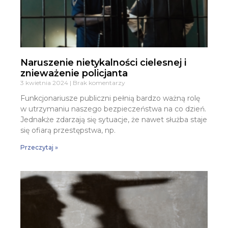
Naruszenie nietykalności cielesnej i
znieważenie policjanta
3 kwietnia 2024
Brak komentarzy
Funkcjonariusze publiczni pełnią bardzo ważną rolę
w utrzymaniu naszego bezpieczeństwa na co dzień.
Jednakże zdarzają się sytuacje, że nawet służba staje
się ofiarą przestępstwa, np.
Przeczytaj »