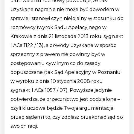
o utrwalaniu rozmowy powoduje, że tak
uzyskane nagranie nie może być dowodem w
sprawie i stanowi czyn nielojalny w stosunku do
rozmówcy (wyrok Sądu Apelacyjnego w
Krakowie z dnia 21 listopada 2013 roku, sygn.akt
I ACa 1122 / 13), a dowody uzyskane w sposób
sprzeczny z prawem nie powinny być w
postępowaniu cywilnym co do zasady
dopuszczane (tak Sąd Apelacyjny w Poznaniu
w wyroku z dnia 10 stycznia 2008 roku
sygn.akt I ACa 1057 / 07). Powyższe jedynie
potwierdza, że orzecznictwo jest podzielone –
czyli kluczowa będzie Twoja argumentacja
przed sądem i to, czy zdołasz przekonać sąd do
swoich racji.