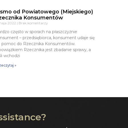
ismo od Powiatowego (Miejskiego)
zecznika Konsumentów
maja 2022
Brak komentarzy
rdzo często w sporach na płaszczyźnie
nsument – przedsiębiorca, konsument udaje się
 pomoc do Rzecznika Konsumentów.
owiązkiem Rzecznika jest zbadanie sprawy, a
śli wchodzi
zeczytaj »
ssistance?