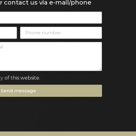
or contact us via e-mail/phone
cy
of this website.
Send message