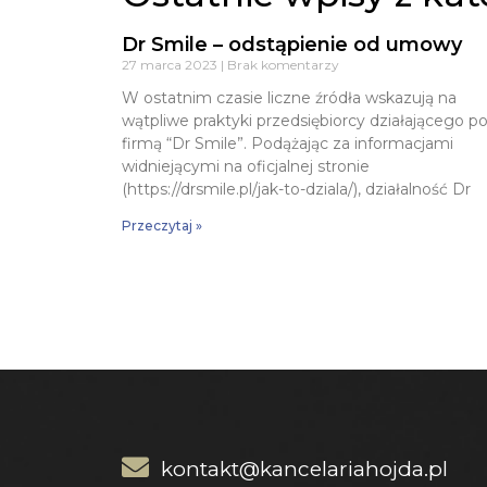
Dr Smile – odstąpienie od umowy
27 marca 2023
Brak komentarzy
W ostatnim czasie liczne źródła wskazują na
wątpliwe praktyki przedsiębiorcy działającego p
firmą “Dr Smile”. Podążając za informacjami
widniejącymi na oficjalnej stronie
(https://drsmile.pl/jak-to-dziala/), działalność Dr
Przeczytaj »
kontakt@kancelariahojda.pl