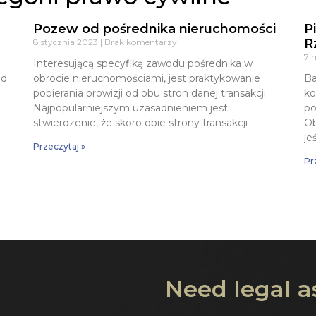
Pozew od pośrednika nieruchomości
P
R
8 stycznia 2023
Brak komentarzy
7 
Interesującą specyfiką zawodu pośrednika w
od
obrocie nieruchomościami, jest praktykowanie
Ba
pobierania prowizji od obu stron danej transakcji.
ko
Najpopularniejszym uzasadnieniem jest
po
stwierdzenie, że skoro obie strony transakcji
Ob
je
Przeczytaj »
Pr
Need legal a