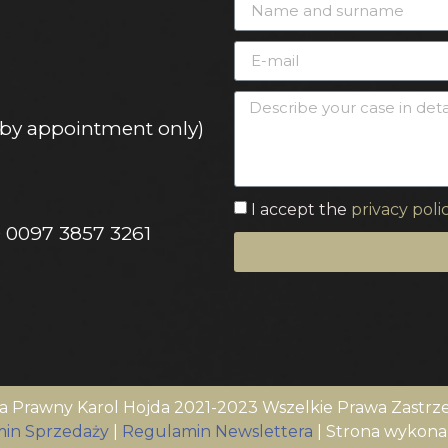
 (by appointment only)
I accept the
privacy poli
0 0097 3857 3261
a Prawny Karol Hojda 2021-2023 Wszelkie Prawa Zastrz
in Sprzedaży
|
Regulamin Newslettera
| Strona wykon