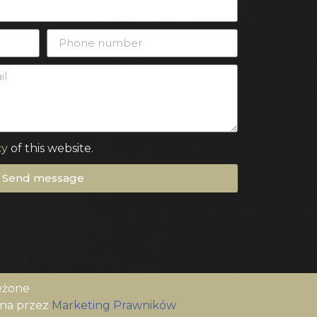
cy
of this website.
Send message
eżone
ana przez
Marketing Prawników