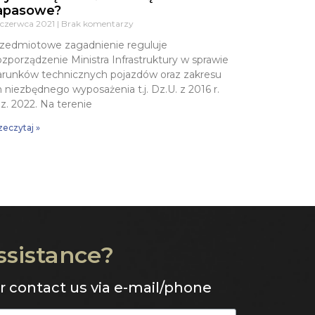
apasowe?
 czerwca 2021
Brak komentarzy
zedmiotowe zagadnienie reguluje
zporządzenie Ministra Infrastruktury w sprawie
runków technicznych pojazdów oraz zakresu
h niezbędnego wyposażenia t.j. Dz.U. z 2016 r.
z. 2022. Na terenie
zeczytaj »
ssistance?
or contact us via e-mail/phone