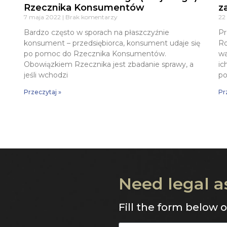
Rzecznika Konsumentów
z
7 maja 2022
Brak komentarzy
22
Bardzo często w sporach na płaszczyźnie
Pr
konsument – przedsiębiorca, konsument udaje się
Ro
po pomoc do Rzecznika Konsumentów.
wa
Obowiązkiem Rzecznika jest zbadanie sprawy, a
ic
jeśli wchodzi
po
Przeczytaj »
Pr
Need legal a
Fill the form below 