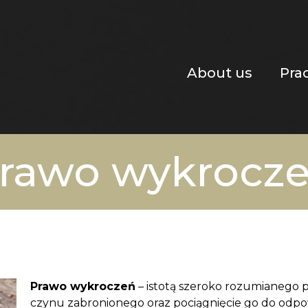
About us
Pra
rawo wykrocz
Prawo wykroczeń
– istotą szeroko rozumianego 
czynu zabronionego oraz pociągnięcie go do odpow